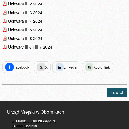
Uchwała III 2 2024
Uchwała III 3 2024
Uchwała III 4 2024
Uchwała III 5 2024
Uchwała III 8 2024
Uchwały III 6 i III 7 2024
f
Facebook
𝕏
X
in
LinkedIn
⎘
Kopiuj link
Powrót
Urząd Miejski w Obornikach
ul. Marsz. J. Piłsudskiego 76
64-600 Oborniki