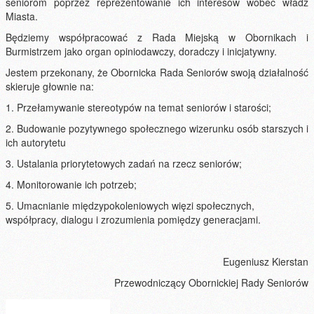
seniorom poprzez reprezentowanie ich interesów wobec władz
Miasta.
Będziemy współpracować z Rada Miejską w Obornikach i
Burmistrzem jako organ opiniodawczy, doradczy i inicjatywny.
Jestem przekonany, że Obornicka Rada Seniorów swoją działalność
skieruje głownie na:
1. Przełamywanie stereotypów na temat seniorów i starości;
2. Budowanie pozytywnego społecznego wizerunku osób starszych i
ich autorytetu
3. Ustalania priorytetowych zadań na rzecz seniorów;
4. Monitorowanie ich potrzeb;
5. Umacnianie międzypokoleniowych więzi społecznych,
współpracy, dialogu i zrozumienia pomiędzy generacjami.
Eugeniusz Kierstan
Przewodniczący Obornickiej Rady Seniorów