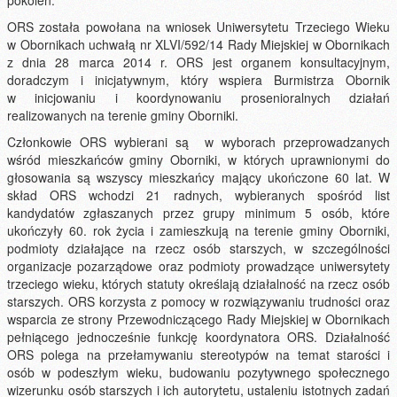
pokoleń.
ORS została powołana na wniosek Uniwersytetu Trzeciego Wieku
w Obornikach uchwałą nr XLVI/592/14 Rady Miejskiej w Obornikach
z dnia 28 marca 2014 r. ORS jest organem konsultacyjnym,
doradczym i inicjatywnym, który wspiera Burmistrza Obornik
w inicjowaniu i koordynowaniu prosenioralnych działań
realizowanych na terenie gminy Oborniki.
Członkowie ORS wybierani są w wyborach przeprowadzanych
wśród mieszkańców gminy Oborniki, w których uprawnionymi do
głosowania są wszyscy mieszkańcy mający ukończone 60 lat. W
skład ORS wchodzi 21 radnych, wybieranych spośród list
kandydatów zgłaszanych przez grupy minimum 5 osób, które
ukończyły 60. rok życia i zamieszkują na terenie gminy Oborniki,
podmioty działające na rzecz osób starszych, w szczególności
organizacje pozarządowe oraz podmioty prowadzące uniwersytety
trzeciego wieku, których statuty określają działalność na rzecz osób
starszych. ORS korzysta z pomocy w rozwiązywaniu trudności oraz
wsparcia ze strony Przewodniczącego Rady Miejskiej w Obornikach
pełniącego jednocześnie funkcję koordynatora ORS. Działalność
ORS polega na przełamywaniu stereotypów na temat starości i
osób w podeszłym wieku, budowaniu pozytywnego społecznego
wizerunku osób starszych i ich autorytetu, ustaleniu istotnych zadań