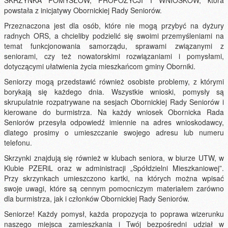
powstała z inicjatywy Obornickiej Rady Seniorów.
Przeznaczona jest dla osób, które nie mogą przybyć na dyżury
radnych ORS, a chcieliby podzielić się swoimi przemyśleniami na
temat funkcjonowania samorządu, sprawami związanymi z
seniorami, czy też nowatorskimi rozwiązaniami i pomysłami,
dotyczącymi ułatwienia życia mieszkańcom gminy Oborniki.
Seniorzy mogą przedstawić również osobiste problemy, z którymi
borykają się każdego dnia. Wszystkie wnioski, pomysły są
skrupulatnie rozpatrywane na sesjach Obornickiej Rady Seniorów i
kierowane do burmistrza. Na każdy wniosek Obornicka Rada
Seniorów przesyła odpowiedź imiennie na adres wnioskodawcy,
dlatego prosimy o umieszczanie swojego adresu lub numeru
telefonu.
Skrzynki znajdują się również w klubach seniora, w biurze UTW, w
Klubie PZERiL oraz w administracji „Spółdzielni Mieszkaniowej”.
Przy skrzynkach umieszczono kartki, na których można wpisać
swoje uwagi, które są cennym pomocniczym materiałem zarówno
dla burmistrza, jak i członków Obornickiej Rady Seniorów.
Seniorze! Każdy pomysł, każda propozycja to poprawa wizerunku
naszego miejsca zamieszkania i Twój bezpośredni udział w