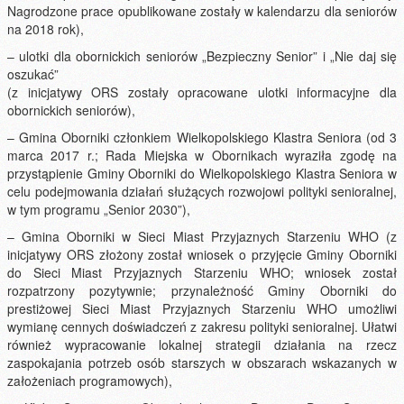
Nagrodzone prace opublikowane zostały w kalendarzu dla seniorów
na 2018 rok),
– ulotki dla obornickich seniorów „Bezpieczny Senior” i „Nie daj się
oszukać”
(z inicjatywy ORS zostały opracowane ulotki informacyjne dla
obornickich seniorów),
– Gmina Oborniki członkiem Wielkopolskiego Klastra Seniora (od 3
marca 2017 r.; Rada Miejska w Obornikach wyraziła zgodę na
przystąpienie Gminy Oborniki do Wielkopolskiego Klastra Seniora w
celu podejmowania działań służących rozwojowi polityki senioralnej,
w tym programu „Senior 2030”),
– Gmina Oborniki w Sieci Miast Przyjaznych Starzeniu WHO (z
inicjatywy ORS złożony został wniosek o przyjęcie Gminy Oborniki
do Sieci Miast Przyjaznych Starzeniu WHO; wniosek został
rozpatrzony pozytywnie; przynależność Gminy Oborniki do
prestiżowej Sieci Miast Przyjaznych Starzeniu WHO umożliwi
wymianę cennych doświadczeń z zakresu polityki senioralnej. Ułatwi
również wypracowanie lokalnej strategii działania na rzecz
zaspokajania potrzeb osób starszych w obszarach wskazanych w
założeniach programowych),