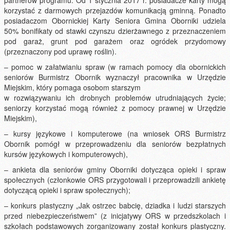
partnerów programu. Od 1 stycznia 2017 r. posiadacze karty mogą
korzystać z darmowych przejazdów komunikacją gminną. Ponadto
posiadaczom Obornickiej Karty Seniora Gmina Oborniki udziela
50% bonifikaty od stawki czynszu dzierżawnego z przeznaczeniem
pod garaż, grunt pod garażem oraz ogródek przydomowy
(przeznaczony pod uprawę roślin).
– pomoc w załatwianiu spraw (w ramach pomocy dla obornickich
seniorów Burmistrz Obornik wyznaczył pracownika w Urzędzie
Miejskim, który pomaga osobom starszym
w rozwiązywaniu ich drobnych problemów utrudniających życie;
seniorzy korzystać mogą również z pomocy prawnej w Urzędzie
Miejskim),
– kursy językowe i komputerowe (na wniosek ORS Burmistrz
Obornik pomógł w przeprowadzeniu dla seniorów bezpłatnych
kursów językowych i komputerowych),
– ankieta dla seniorów gminy Oborniki dotycząca opieki i spraw
społecznych (członkowie ORS przygotowali i przeprowadzili ankietę
dotyczącą opieki i spraw społecznych);
– konkurs plastyczny „Jak ostrzec babcię, dziadka i ludzi starszych
przed niebezpieczeństwem” (z inicjatywy ORS w przedszkolach i
szkołach podstawowych zorganizowany został konkurs plastyczny.