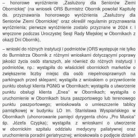
– honorowe wyróżnienie „Zasłużony dla Seniorów Ziemi
Obornickiej” (na wniosek ORS Burmistrz Obornik powołał Kapitułę
ds. przyznawania honorowego wyróżnienia „Zasłużony dla
Seniorów Ziemi Obornickiej” oraz określił regulamin przyznawania
wyróżnienia; pierwsze wyróżnienie zostało przyznane w 2024 r. i
wręczone podczas Uroczystej Sesji Rady Miejskiej w Obornikach z
okazji Dni Obornik),
– wnioski do różnych instytucji i podmiotów (ORS występuje nie tylko
do Burmistrza Obornik z różnymi wnioskami dotyczącymi poprawy
jakości życia osób starszych, ale również do różnych instytucji i
podmiotów, np.: wystąpiła do właścicieli obornickich marketów o
zwiększenie liczby miejsc dla osób niepełnosprawnych na
parkingach przed sklepami; wystąpiła z wnioskiem o przywrócenie
punktu obsługi klienta PGNiG w Obornikach; wystąpiła o utworzenie
punktu obsługi klienta „Enea” w Obornikach; wystąpiła o
uruchomienie w Obornikach biura paszportowego lub terenowego
punktu paszportowego; wnioskowała o umieszczenie tablicy
pamiątkowej w budynku LO im. Stanisława Wyspiańskiego w
Obornikach (uhonorowanie pamięci dyrygenta chóru „Pro Musica”
śp. Józefa Czypka); wystąpiła z wnioskami o utworzenie
w obornickim szpitalu oddziału medycyny paliatywnej oraz
uruchomienia poradni geriatrycznej; wnioskowała o podjęcie działań