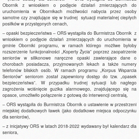
Obornik z wnioskiem o podjęcie działań zmierzających do
uruchomienia w Obornikach możliwości nabycia przez osoby
samotne czy znajdujące się w trudnej sytuacji materialnej ciepłych
posiłków w przystępnych cenach,
– opaski bezpieczeństwa – ORS wystąpiła do Burmistrza Obornik z
wnioskiem o podjęcie działań zmierzających do uruchomienia w
gminie Oborniki programu, w ramach którego możliwe byłoby
rozszerzenie funkcjonalności „Koperty Życia” poprzez zaopatrzenie
seniorów w silikonowe naręczne opaski zawierające dane o
chorobach posiadacza, przyjmowanych lekach a także numery
telefonów bliskich osób. W ramach programu „Korpus Wsparcia
Seniorów” seniorom został zapewniony dostęp do tzw. „opasek
bezpieczeństwa”. W przypadku trudnej sytuacji lub nagłego
zagrożenia wciśnięcie guzika alarmowego, znajdującego się na
opasce, umożliwiło połączenie z gotową do interwencji centralą,
– ORS wystąpiła do Burmistrza Obornik o ustawienie w przestrzeni
miejskiej dodatkowych ławek (jako dodatkowe miejsca odpoczynku
dla seniorów),
– z inicjatywy ORS w latach 2018-2022 wydawany był kalendarz dla
seniora,