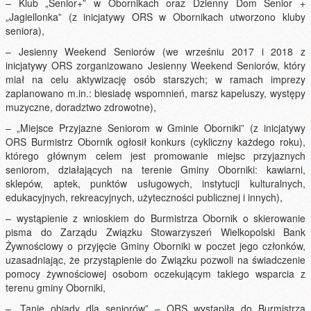
– Klub „Senior+” w Obornikach oraz Dzienny Dom Senior +
„Jagiellonka” (z inicjatywy ORS w Obornikach utworzono kluby
seniora),
– Jesienny Weekend Seniorów (we wrześniu 2017 i 2018 z
inicjatywy ORS zorganizowano Jesienny Weekend Seniorów, który
miał na celu aktywizację osób starszych; w ramach imprezy
zaplanowano m.in.: biesiadę wspomnień, marsz kapeluszy, występy
muzyczne, doradztwo zdrowotne),
– „Miejsce Przyjazne Seniorom w Gminie Oborniki” (z inicjatywy
ORS Burmistrz Obornik ogłosił konkurs (cykliczny każdego roku),
którego głównym celem jest promowanie miejsc przyjaznych
seniorom, działających na terenie Gminy Oborniki: kawiarni,
sklepów, aptek, punktów usługowych, instytucji kulturalnych,
edukacyjnych, rekreacyjnych, użyteczności publicznej i innych),
– wystąpienie z wnioskiem do Burmistrza Obornik o skierowanie
pisma do Zarządu Związku Stowarzyszeń Wielkopolski Bank
Żywnościowy o przyjęcie Gminy Oborniki w poczet jego członków,
uzasadniając, że przystąpienie do Związku pozwoli na świadczenie
pomocy żywnościowej osobom oczekującym takiego wsparcia z
terenu gminy Oborniki,
– „Tanie obiady dla seniorów” – ORS wystąpiła do Burmistrza