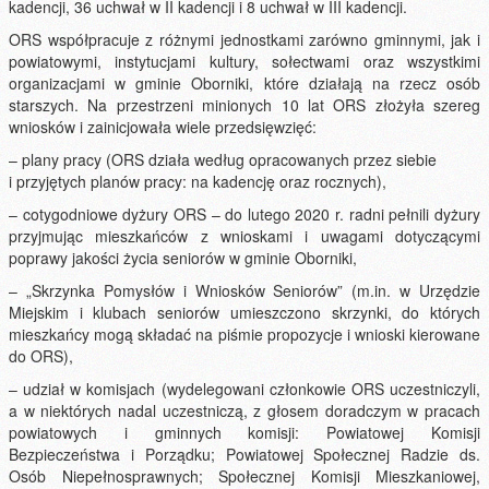
kadencji, 36 uchwał w II kadencji i 8 uchwał w III kadencji.
ORS współpracuje z różnymi jednostkami zarówno gminnymi, jak i
powiatowymi, instytucjami kultury, sołectwami oraz wszystkimi
organizacjami w gminie Oborniki, które działają na rzecz osób
starszych. Na przestrzeni minionych 10 lat ORS złożyła szereg
wniosków i zainicjowała wiele przedsięwzięć:
– plany pracy (ORS działa według opracowanych przez siebie
i przyjętych planów pracy: na kadencję oraz rocznych),
– cotygodniowe dyżury ORS – do lutego 2020 r. radni pełnili dyżury
przyjmując mieszkańców z wnioskami i uwagami dotyczącymi
poprawy jakości życia seniorów w gminie Oborniki,
– „Skrzynka Pomysłów i Wniosków Seniorów” (m.in. w Urzędzie
Miejskim i klubach seniorów umieszczono skrzynki, do których
mieszkańcy mogą składać na piśmie propozycje i wnioski kierowane
do ORS),
– udział w komisjach (wydelegowani członkowie ORS uczestniczyli,
a w niektórych nadal uczestniczą, z głosem doradczym w pracach
powiatowych i gminnych komisji: Powiatowej Komisji
Bezpieczeństwa i Porządku; Powiatowej Społecznej Radzie ds.
Osób Niepełnosprawnych; Społecznej Komisji Mieszkaniowej,