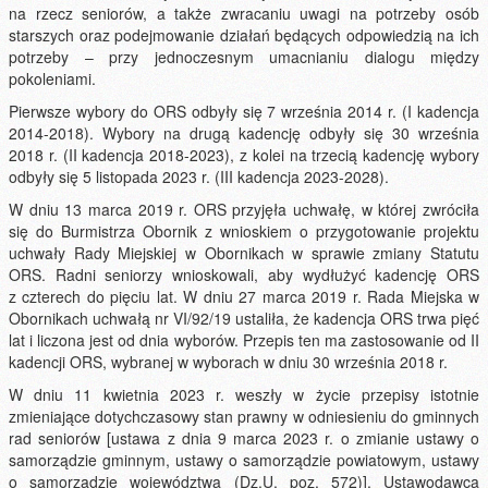
na rzecz seniorów, a także zwracaniu uwagi na potrzeby osób
starszych oraz podejmowanie działań będących odpowiedzią na ich
potrzeby – przy jednoczesnym umacnianiu dialogu między
pokoleniami.
Pierwsze wybory do ORS odbyły się 7 września 2014 r. (I kadencja
2014-2018). Wybory na drugą kadencję odbyły się 30 września
2018 r. (II kadencja 2018-2023), z kolei na trzecią kadencję wybory
odbyły się 5 listopada 2023 r. (III kadencja 2023-2028).
W dniu 13 marca 2019 r. ORS przyjęła uchwałę, w której zwróciła
się do Burmistrza Obornik z wnioskiem o przygotowanie projektu
uchwały Rady Miejskiej w Obornikach w sprawie zmiany Statutu
ORS. Radni seniorzy wnioskowali, aby wydłużyć kadencję ORS
z czterech do pięciu lat. W dniu 27 marca 2019 r. Rada Miejska w
Obornikach uchwałą nr VI/92/19 ustaliła, że kadencja ORS trwa pięć
lat i liczona jest od dnia wyborów. Przepis ten ma zastosowanie od II
kadencji ORS, wybranej w wyborach w dniu 30 września 2018 r.
W dniu 11 kwietnia 2023 r. weszły w życie przepisy istotnie
zmieniające dotychczasowy stan prawny w odniesieniu do gminnych
rad seniorów [ustawa z dnia 9 marca 2023 r. o zmianie ustawy o
samorządzie gminnym, ustawy o samorządzie powiatowym, ustawy
o samorządzie województwa (Dz.U. poz. 572)]. Ustawodawca