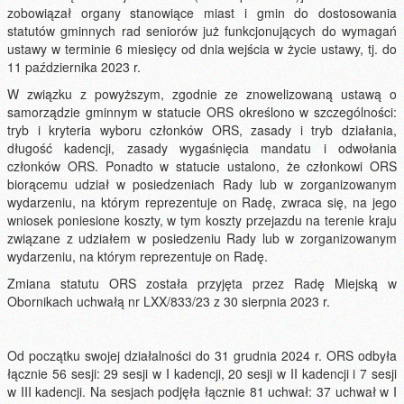
zobowiązał organy stanowiące miast i gmin do dostosowania
statutów gminnych rad seniorów już funkcjonujących do wymagań
ustawy w terminie 6 miesięcy od dnia wejścia w życie ustawy, tj. do
11 października 2023 r.
W związku z powyższym, zgodnie ze znowelizowaną ustawą o
samorządzie gminnym w statucie ORS określono w szczególności:
tryb i kryteria wyboru członków ORS, zasady i tryb działania,
długość kadencji, zasady wygaśnięcia mandatu i odwołania
członków ORS. Ponadto w statucie ustalono, że członkowi ORS
biorącemu udział w posiedzeniach Rady lub w zorganizowanym
wydarzeniu, na którym reprezentuje on Radę, zwraca się, na jego
wniosek poniesione koszty, w tym koszty przejazdu na terenie kraju
związane z udziałem w posiedzeniu Rady lub w zorganizowanym
wydarzeniu, na którym reprezentuje on Radę.
Zmiana statutu ORS została przyjęta przez Radę Miejską w
Obornikach uchwałą nr LXX/833/23 z 30 sierpnia 2023 r.
Od początku swojej działalności do 31 grudnia 2024 r. ORS odbyła
łącznie 56 sesji: 29 sesji w I kadencji, 20 sesji w II kadencji i 7 sesji
w III kadencji. Na sesjach podjęła łącznie 81 uchwał: 37 uchwał w I