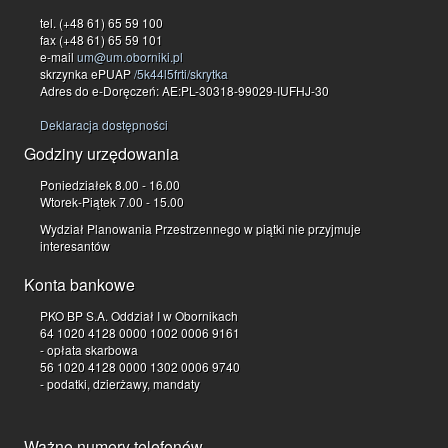
tel. (+48 61) 65 59 100
fax (+48 61) 65 59 101
e-mail
um@um.oborniki.pl
skrzynka ePUAP
/5k44l5frti/skrytka
Adres do e-Doręczeń: AE:PL-30318-99029-IUFHJ-30
Deklaracja dostępności
Godziny urzędowania
Poniedziałek 8.00 - 16.00
Wtorek-Piątek 7.00 - 15.00
Wydział Planowania Przestrzennego w piątki nie przyjmuje
interesantów
Konta bankowe
PKO BP S.A. Oddział I w Obornikach
64 1020 4128 0000 1002 0006 9161
- opłata skarbowa
56 1020 4128 0000 1302 0006 9740
- podatki, dzierżawy, mandaty
Ważne numery telefonów