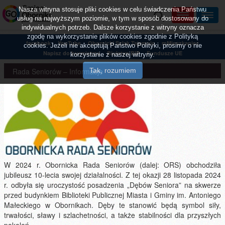
Nasza witryna stosuje pliki cookies w celu świadczenia Państwu
usług na najwyższym poziomie, w tym w sposób dostosowany do
indywidualnych potrzeb. Dalsze korzystanie z witryny oznacza
zgodę na wykorzystanie plików cookies zgodnie z Polityką
facebook
YouTube
Obornicki Szlak Tajemnic
mMieszkaniec
cookies. Jeżeli nie akceptują Państwo Polityki, prosimy o nie
Napisz do burmistrza
Biuletyn BIP
Fundusze UE
korzystanie z naszej witryny.
Rada Seniorów – Informacje
W 2024 r. Obornicka Rada Seniorów (dalej: ORS) obchodziła
jubileusz 10-lecia swojej działalności. Z tej okazji 28 listopada 2024
r. odbyła się uroczystość posadzenia „Dębów Seniora” na skwerze
przed budynkiem Biblioteki Publicznej Miasta i Gminy im. Antoniego
Małeckiego w Obornikach. Dęby te stanowić będą symbol siły,
trwałości, sławy i szlachetności, a także stabilności dla przyszłych