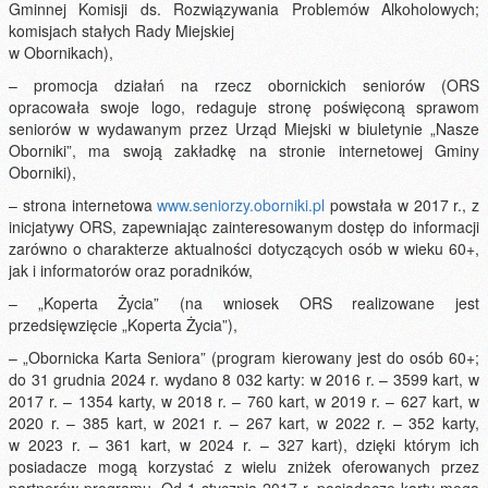
Gminnej Komisji ds. Rozwiązywania Problemów Alkoholowych;
komisjach stałych Rady Miejskiej
w Obornikach),
– promocja działań na rzecz obornickich seniorów (ORS
opracowała swoje logo, redaguje stronę poświęconą sprawom
seniorów w wydawanym przez Urząd Miejski w biuletynie „Nasze
Oborniki”, ma swoją zakładkę na stronie internetowej Gminy
Oborniki),
– strona internetowa
www.seniorzy.oborniki.pl
powstała w 2017 r., z
inicjatywy ORS, zapewniając zainteresowanym dostęp do informacji
zarówno o charakterze aktualności dotyczących osób w wieku 60+,
jak i informatorów oraz poradników,
– „Koperta Życia” (na wniosek ORS realizowane jest
przedsięwzięcie „Koperta Życia”),
– „Obornicka Karta Seniora” (program kierowany jest do osób 60+;
do 31 grudnia 2024 r. wydano 8 032 karty: w 2016 r. – 3599 kart, w
2017 r. – 1354 karty, w 2018 r. – 760 kart, w 2019 r. – 627 kart, w
2020 r. – 385 kart, w 2021 r. – 267 kart, w 2022 r. – 352 karty,
w 2023 r. – 361 kart, w 2024 r. – 327 kart), dzięki którym ich
posiadacze mogą korzystać z wielu zniżek oferowanych przez