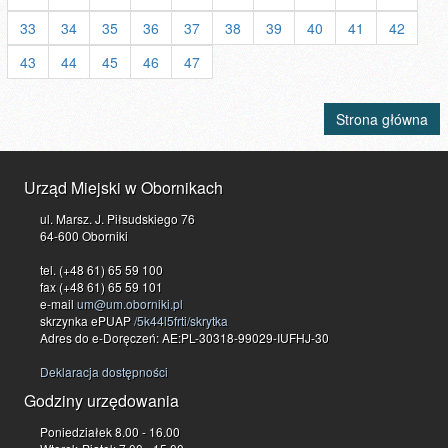
33
34
35
36
37
38
39
40
41
42
43
44
45
46
47
Strona główna
Urząd Miejski w Obornikach
ul. Marsz. J. Piłsudskiego 76
64-600 Oborniki
tel. (+48 61) 65 59 100
fax (+48 61) 65 59 101
e-mail
um@um.oborniki.pl
skrzynka ePUAP
/5k44l5frti/skrytka
Adres do e-Doręczeń: AE:PL-30318-99029-IUFHJ-30
Deklaracja dostępności
Godziny urzędowania
Poniedziałek 8.00 - 16.00