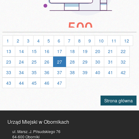
1
2
3
4
5
6
7
8
9
10
11
12
13
14
15
16
17
18
19
20
21
22
23
24
25
26
27
28
29
30
31
32
33
34
35
36
37
38
39
40
41
42
43
44
45
46
47
Strona główna
Urząd Miejski w Obornikach
ul. Marsz. J. Piłsudskiego 76
64-600 Oborniki