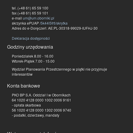
tel. (+48 61) 65 59 100
fax (+48 61) 65 59 101
e-mail
um@um.oborniki.pl
skrzynka ePUAP
/5k44l5frti/skrytka
Adres do e-Doręczeń: AE:PL-30318-99029-IUFHJ-30
Deklaracja dostępności
Godziny urzędowania
Poniedziałek 8.00 - 16.00
Wtorek-Piątek 7.00 - 15.00
Wydział Planowania Przestrzennego w piątki nie przyjmuje
interesantów
Konta bankowe
PKO BP S.A. Oddział I w Obornikach
64 1020 4128 0000 1002 0006 9161
- opłata skarbowa
56 1020 4128 0000 1302 0006 9740
- podatki, dzierżawy, mandaty