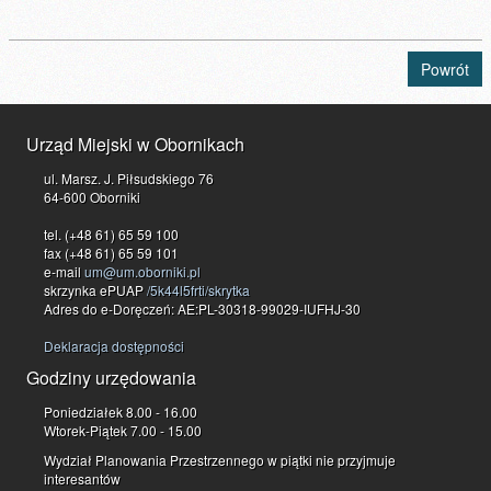
Powrót
Urząd Miejski w Obornikach
ul. Marsz. J. Piłsudskiego 76
64-600 Oborniki
tel. (+48 61) 65 59 100
fax (+48 61) 65 59 101
e-mail
um@um.oborniki.pl
skrzynka ePUAP
/5k44l5frti/skrytka
Adres do e-Doręczeń: AE:PL-30318-99029-IUFHJ-30
Deklaracja dostępności
Godziny urzędowania
Poniedziałek 8.00 - 16.00
Wtorek-Piątek 7.00 - 15.00
Wydział Planowania Przestrzennego w piątki nie przyjmuje
interesantów