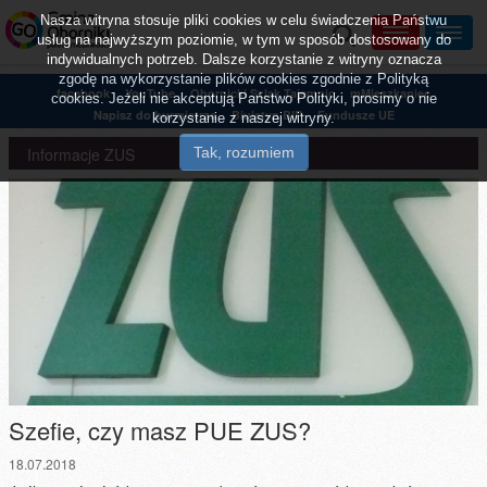
Nasza witryna stosuje pliki cookies w celu świadczenia Państwu
usług na najwyższym poziomie, w tym w sposób dostosowany do
indywidualnych potrzeb. Dalsze korzystanie z witryny oznacza
zgodę na wykorzystanie plików cookies zgodnie z Polityką
facebook
YouTube
Obornicki Szlak Tajemnic
mMieszkaniec
cookies. Jeżeli nie akceptują Państwo Polityki, prosimy o nie
Napisz do burmistrza
Biuletyn BIP
Fundusze UE
korzystanie z naszej witryny.
Informacje ZUS
Szefie, czy masz PUE ZUS?
18.07.2018