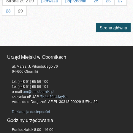
Strona 29 z 29
pierwsza
poprzednia
25
26
27
28
29
Strona główna
Urząd Miejski w Obornikach
ul. Marsz. J. Piłsudskiego 76
64-600 Oborniki
tel. (+48 61) 65 59 100
fax (+48 61) 65 59 101
e-mail
um@um.oborniki.pl
skrzynka ePUAP
/5k44l5frti/skrytka
Adres do e-Doręczeń: AE:PL-30318-99029-IUFHJ-30
Deklaracja dostępności
Godziny urzędowania
Poniedziałek 8.00 - 16.00