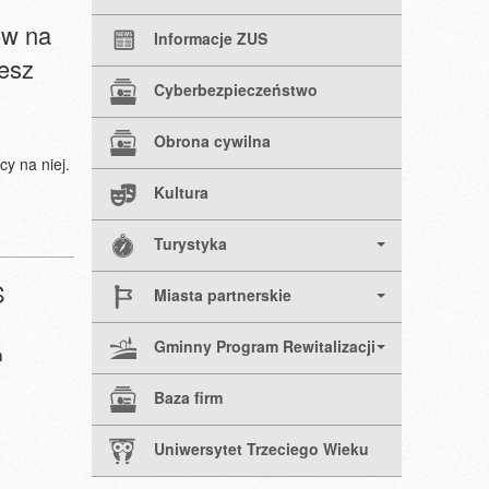
ów na
Informacje ZUS
żesz
Cyberbezpieczeństwo
Obrona cywilna
y na niej.
Kultura
Turystyka
S
Miasta partnerskie
Gminny Program Rewitalizacji
m
Baza firm
Uniwersytet Trzeciego Wieku