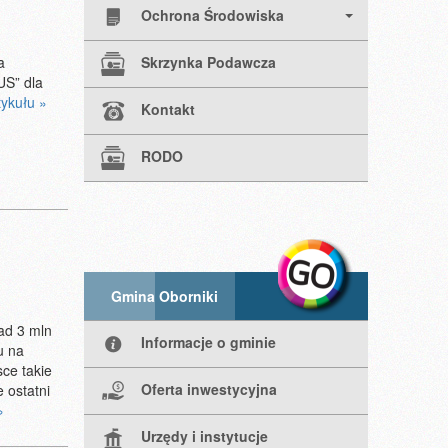
Ochrona Środowiska
Skrzynka Podawcza
a
US” dla
tykułu »
Kontakt
RODO
Gmina Oborniki
ad 3 mln
Informacje o gminie
u na
ce takie
Oferta inwestycyjna
 ostatni
»
Urzędy i instytucje