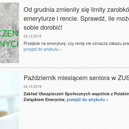
Od grudnia zmieniły się limity zarobk
emeryturze i rencie. Sprawdź, ile mo
sobie dorobić!
03.12.2019
Przejście na emeryturę, czy rentę nie oznacza zakazu prac
przejdź do artykułu »
Październik miesiącem seniora w ZU
04.10.2019
Zakład Ubezpieczeń Społecznych wspólnie z Polski
Związkiem Emerytów,
przejdź do artykułu »