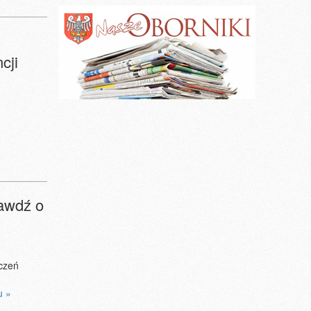
cji
rawdź o
eczeń
u »