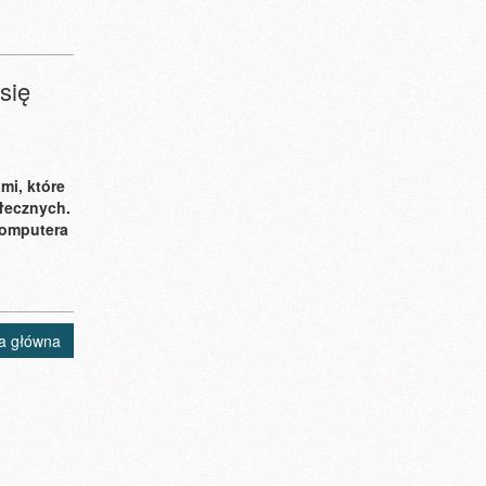
się
mi, które
łecznych.
komputera
a główna