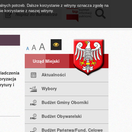
lnych potrzeb. Dalsze korzystanie z witryny oznacza zgodę na
ie korzystanie z naszej witryny.
istrza
Biuletyn BIP
Fundusze UE
A
A
A
Urząd Miejski
wiadczenia
Aktualności
oryzacja
ytury i
Wybory
Budżet Gminy Oborniki
Budżet Obywatelski
Budżet Państwa/Fund. Celowe