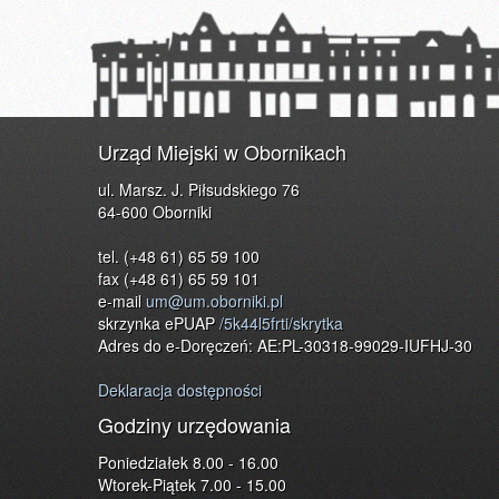
Urząd Miejski w Obornikach
ul. Marsz. J. Piłsudskiego 76
64-600 Oborniki
tel. (+48 61) 65 59 100
fax (+48 61) 65 59 101
e-mail
um@um.oborniki.pl
skrzynka ePUAP
/5k44l5frti/skrytka
Adres do e-Doręczeń: AE:PL-30318-99029-IUFHJ-30
Deklaracja dostępności
Godziny urzędowania
Poniedziałek 8.00 - 16.00
Wtorek-Piątek 7.00 - 15.00