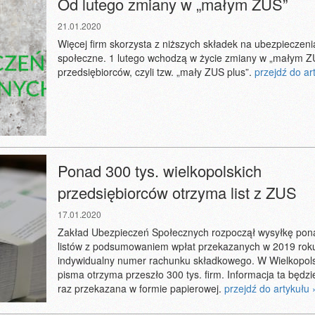
Od lutego zmiany w „małym ZUS”
21.01.2020
Więcej firm skorzysta z niższych składek na ubezpieczeni
społeczne. 1 lutego wchodzą w życie zmiany w „małym Z
przedsiębiorców, czyli tzw. „mały ZUS plus”.
przejdź do ar
Ponad 300 tys. wielkopolskich
przedsiębiorców otrzyma list z ZUS
17.01.2020
Zakład Ubezpieczeń Społecznych rozpoczął wysyłkę pon
listów z podsumowaniem wpłat przekazanych w 2019 rok
indywidualny numer rachunku składkowego. W Wielkopols
pisma otrzyma przeszło 300 tys. firm. Informacja ta będzie
raz przekazana w formie papierowej.
przejdź do artykułu 