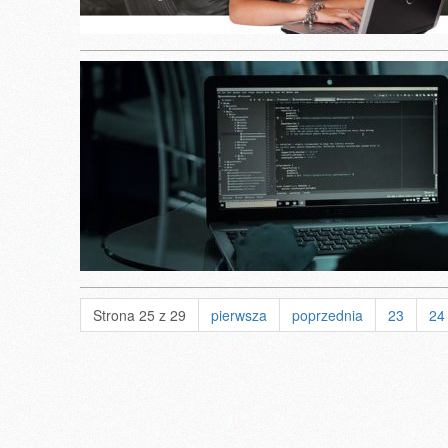
Strona 25 z 29
pierwsza
poprzednia
23
24