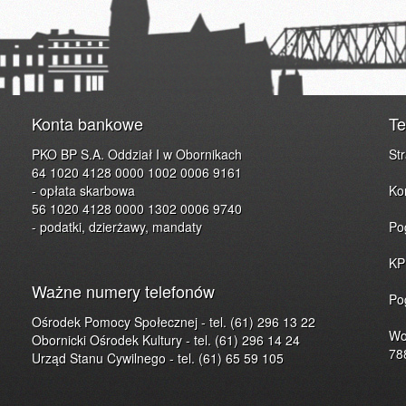
Konta bankowe
Te
PKO BP S.A. Oddział I w Obornikach
St
64 1020 4128 0000 1002 0006 9161
- opłata skarbowa
Ko
56 1020 4128 0000 1302 0006 9740
- podatki, dzierżawy, mandaty
Po
KP
Ważne numery telefonów
Po
Ośrodek Pomocy Społecznej - tel. (61) 296 13 22
Wo
Obornicki Ośrodek Kultury - tel. (61) 296 14 24
78
Urząd Stanu Cywilnego - tel. (61) 65 59 105