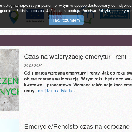
twu usług na najwyższym poziomie, w tym w sposób dostosowany do indywidua
odnie z Polityką cookies. Jeżeli nie akceptują Państwo Polityki, prosimy o n
lak Tajemnic
mMieszkaniec
Napisz do burm
Czas na waloryzację emerytur i rent
20.02.2020
Od 1 marca wzrosną emerytury i renty. Jak co roku ś
objęte zostaną waloryzacją. W tym roku będzie to wal
kwotowo – procentowa. Wzrosną także najniższe emer
renty.
przejdź do artykułu »
Emerycie/Rencisto czas na coroczne