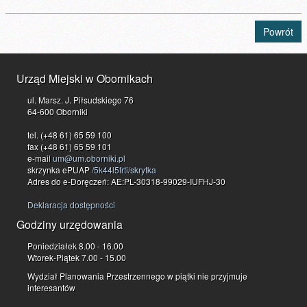
Powrót
Urząd Miejski w Obornikach
ul. Marsz. J. Piłsudskiego 76
64-600 Oborniki
tel. (+48 61) 65 59 100
fax (+48 61) 65 59 101
e-mail
um@um.oborniki.pl
skrzynka ePUAP
/5k44l5frti/skrytka
Adres do e-Doręczeń: AE:PL-30318-99029-IUFHJ-30
Deklaracja dostępności
Godziny urzędowania
Poniedziałek 8.00 - 16.00
Wtorek-Piątek 7.00 - 15.00
Wydział Planowania Przestrzennego w piątki nie przyjmuje
interesantów