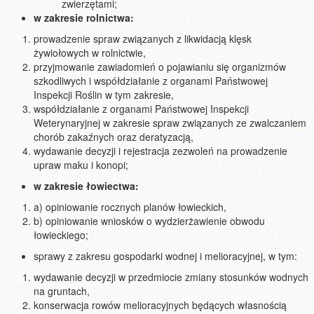
zwierzętami;
w zakresie rolnictwa:
prowadzenie spraw związanych z likwidacją klęsk
żywiołowych w rolnictwie,
przyjmowanie zawiadomień o pojawianiu się organizmów
szkodliwych i współdziałanie z organami Państwowej
Inspekcji Roślin w tym zakresie,
współdziałanie z organami Państwowej Inspekcji
Weterynaryjnej w zakresie spraw związanych ze zwalczaniem
chorób zakaźnych oraz deratyzacją,
wydawanie decyzji i rejestracja zezwoleń na prowadzenie
upraw maku i konopi;
w zakresie łowiectwa:
a) opiniowanie rocznych planów łowieckich,
b) opiniowanie wniosków o wydzierżawienie obwodu
łowieckiego;
sprawy z zakresu gospodarki wodnej i melioracyjnej, w tym:
wydawanie decyzji w przedmiocie zmiany stosunków wodnych
na gruntach,
konserwacja rowów melioracyjnych będących własnością