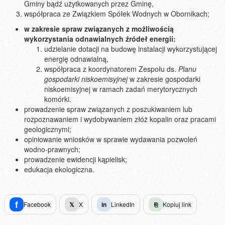
Gminy bądź użytkowanych przez Gminę,
współpraca ze Związkiem Spółek Wodnych w Obornikach;
w zakresie spraw związanych z możliwością
wykorzystania odnawialnych źródeł energii:
udzielanie dotacji na budowę instalacji wykorzystującej
energię odnawialną,
współpraca z koordynatorem Zespołu ds.
Planu
gospodarki niskoemisyjnej
w zakresie gospodarki
niskoemisyjnej w ramach zadań merytorycznych
komórki.
prowadzenie spraw związanych z poszukiwaniem lub
rozpoznawaniem i wydobywaniem złóż kopalin oraz pracami
geologicznymi;
opiniowanie wniosków w sprawie wydawania pozwoleń
wodno-prawnych;
prowadzenie ewidencji kąpielisk;
edukacja ekologiczna.
f
Facebook
𝕏
X
in
LinkedIn
⎘
Kopiuj link