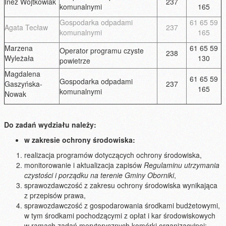
Inez Wojtkowiak
237
komunalnymi
165
Gospodarka odpadami
61 65 59
Agata Tecław
237
komunalnymi
165
Marzena
61 65 59
Operator programu czyste
238
Wyleżała
130
powietrze
Magdalena
61 65 59
Gospodarka odpadami
Gaszyńska-
237
165
komunalnymi
Nowak
Do zadań wydziału należy:
w zakresie ochrony środowiska:
realizacja programów dotyczących ochrony środowiska,
monitorowanie i aktualizacja zapisów
Regulaminu
utrzymania
czystości i porządku na terenie Gminy Oborniki
,
sprawozdawczość z zakresu ochrony środowiska wynikająca
z przepisów prawa,
sprawozdawczość z gospodarowania środkami budżetowymi,
w tym środkami pochodzącymi z opłat i kar środowiskowych
w ramach zadań merytorycznych komórki organizacyjnej;