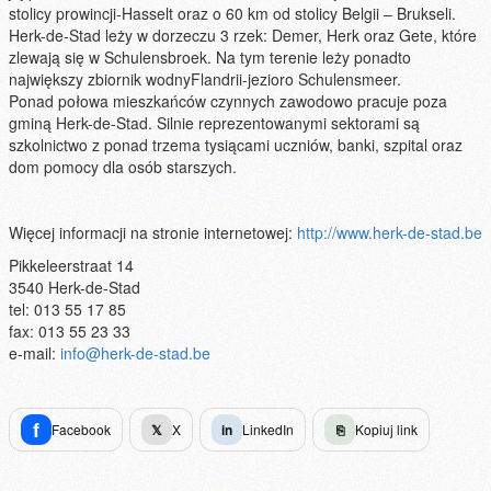
stolicy prowincji-Hasselt oraz o 60 km od stolicy Belgii – Brukseli.
Herk-de-Stad leży w dorzeczu 3 rzek: Demer, Herk oraz Gete, które
zlewają się w Schulensbroek. Na tym terenie leży ponadto
największy zbiornik wodnyFlandrii-jezioro Schulensmeer.
Ponad połowa mieszkańców czynnych zawodowo pracuje poza
gminą Herk-de-Stad. Silnie reprezentowanymi sektorami są
szkolnictwo z ponad trzema tysiącami uczniów, banki, szpital oraz
dom pomocy dla osób starszych.
Więcej informacji na stronie internetowej:
http://www.herk-de-stad.be
Pikkeleerstraat 14
3540 Herk-de-Stad
tel: 013 55 17 85
fax: 013 55 23 33
e-mail:
info@herk-de-stad.be
f
Facebook
𝕏
X
in
LinkedIn
⎘
Kopiuj link