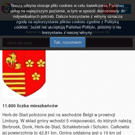
Nasza witryna stosuje pliki cookies w celu świadczenia Państwu
usług na najwyższym poziomie, w tym w sposób dostosowany do
indywidualnych potrzeb. Dalsze korzystanie z witryny oznacza
zgodę na wykorzystanie plików cookies zgodnie z Polityką
facebook
YouTube
Obornicki Szlak Tajemnic
mMieszkaniec
cookies. Jeżeli nie akceptują Państwo Polityki, prosimy o nie
Napisz do burmistrza
Biuletyn BIP
Fundusze UE
korzystanie z naszej witryny.
Herk-de-stad
11.800 liczba mieszkańców
Herk-de-Stad położone jest na wschodzie Belgii w prowincji
Limburg. W skład gminy wchodzi 5 miejscowości, do których należą:
Berbroek, Donk, Herk-de-Stad, Schakkebroek i Schulen. Całkowita
jej powierzchnia to 42,81 km. Gmina oddalona jest o 10 km od