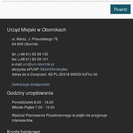
Powrót
Urząd Miejski w Obornikach
ul. Marsz. J. Piłsudskiego 76
64-600 Oborniki
tel. (+48 61) 65 59 100
fax (+48 61) 65 59 101
e-mail
um@um.oborniki.pl
skrzynka ePUAP
/5k44l5frti/skrytka
Adres do e-Doręczeń: AE:PL-30318-99029-IUFHJ-30
Deklaracja dostępności
Godziny urzędowania
Poniedziałek 8.00 - 16.00
Wtorek-Piątek 7.00 - 15.00
Wydział Planowania Przestrzennego w piątki nie przyjmuje
interesantów
Konta bankowe