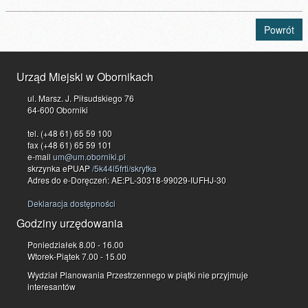
Powrót
Urząd Miejski w Obornikach
ul. Marsz. J. Piłsudskiego 76
64-600 Oborniki
tel. (+48 61) 65 59 100
fax (+48 61) 65 59 101
e-mail
um@um.oborniki.pl
skrzynka ePUAP
/5k44l5frti/skrytka
Adres do e-Doręczeń: AE:PL-30318-99029-IUFHJ-30
Deklaracja dostępności
Godziny urzędowania
Poniedziałek 8.00 - 16.00
Wtorek-Piątek 7.00 - 15.00
Wydział Planowania Przestrzennego w piątki nie przyjmuje
interesantów