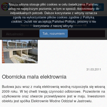
Nasza witryna stosuje pliki cookies w celu świadczenia Państwu
usług na najwyższym poziomie, w tym w sposób dostosowany do
indywidualnych potrzeb. Dalsze korzystanie z witryny oznacza
zgodę na wykorzystanie plików cookies zgodnie z Polityką
facebook
YouTube
Obornicki Szlak Tajemnic
mMieszkaniec
cookies. Jeżeli nie akceptują Państwo Polityki, prosimy o nie
Napisz do burmistrza
Biuletyn BIP
Fundusze UE
korzystanie z naszej witryny.
Aktualności
31.03.2011
Obornicka mała elektrownia
Budowa jazu wraz z małą elektrownią wodną rozpoczęła się wiosną
2009 roku. W tej chwili trwają czynności odbiorowe. Pozwolenie na
użytkowanie oraz otwarcie przewidywane jest w maju. Inwestorem
obiektu jest spółka Elektrownie Wodne Oddział w Jastrowiu.