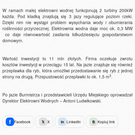
W ramach małej elektrowni wodnej funkcjonują 2 turbiny 200kW
każda. Pod kładką znajdują się 3 jazy regulujące poziom rzeki.
Dzięki nim nie wystąpi problem wysychania wody i obumierania
roślinności przyrzecznej. Elektrownia wodna daje moc ok. 0,3 MW
co daje równowartość zasilania kilkudziesięciu gospodarstwom
domowym.
Wartość inwestycji to 11 mln złotych. Firma oczekuje zwrotu
kosztów inwestycji w przeciągu 15 lat. Na jazie znajduje się również
przepławka dla ryb, która umożliwi przedostawanie się ryb z jednej
3
strony na drugą. Przepustowość przepławki to ok. 1,5 m
.
Po jazie Burmistrza i przedstawicieli Urzędu Miejskiego oprowadzał
Dyrektor Elektrowni Wodnych – Antoni Ludwikowski.
f
Facebook
𝕏
X
in
LinkedIn
⎘
Kopiuj link