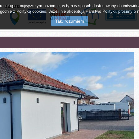
twu usług na najwyższym poziomie, w tym w sposób dostosowany do indywidua
odnie z Polityką cookies. Jeżeli nie akceptują Państwo Polityki, prosimy o n
lak Tajemnic
mMieszkaniec
Napisz do burm