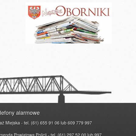
lefony alarmowe
raż Miejska - tel. (61) 655 91 06 lub 609 779 997
menda Powiatowa Policji - tel. (61) 297 52 00 lub 997