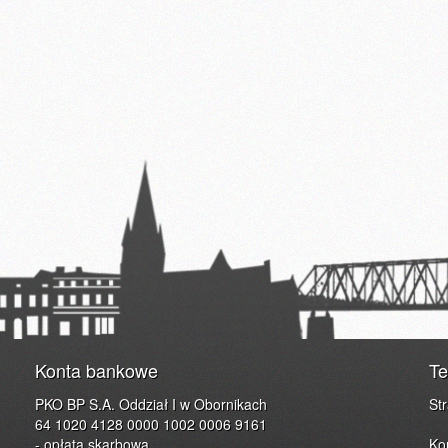
Konta bankowe
Te
PKO BP S.A. Oddział I w Obornikach
St
64 1020 4128 0000 1002 0006 9161
- opłata skarbowa
Ko