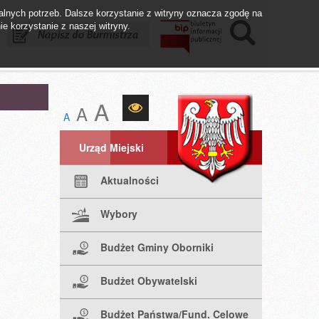
lnych potrzeb. Dalsze korzystanie z witryny oznacza zgodę na
ie korzystanie z naszej witryny.
istrza
Biuletyn BIP
Fundusze UE
A
A
A
Urząd Miejski
Aktualności
Wybory
Budżet Gminy Oborniki
Budżet Obywatelski
Budżet Państwa/Fund. Celowe