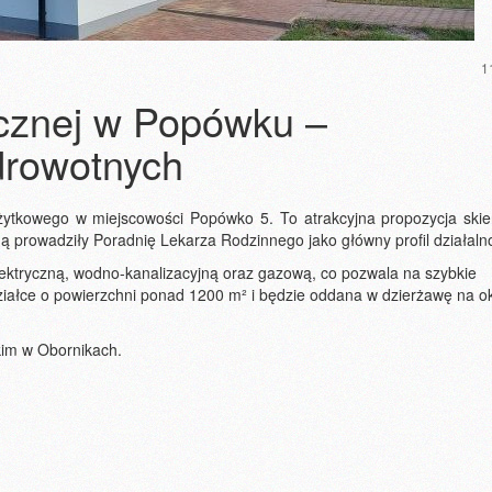
1
ycznej w Popówku –
drowotnych
użytkowego w miejscowości Popówko 5. To atrakcyjna propozycja ski
 prowadziły Poradnię Lekarza Rodzinnego jako główny profil działalno
elektryczną, wodno-kanalizacyjną oraz gazową, co pozwala na szybkie
działce o powierzchni ponad 1200 m² i będzie oddana w dzierżawę na o
skim w Obornikach.