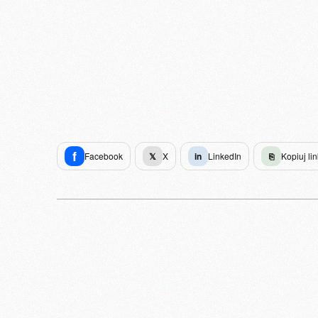
f
Facebook
𝕏
X
in
LinkedIn
⎘
Kopiuj lin