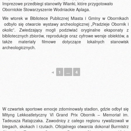
Imprezowe przedbiegi stanowiły Wianki, które przygotowało
Obornickie Stowarzyszenie Wodniackie Aplaga.
We wtorek w Bibliotece Publicznej Miasta i Gminy w Obornikach
odbyło się otwarcie wystawy archeologicznej „Pradzieje Obornik i
okolic”. Zwiedzający mogli podziwiać oryginalne eksponaty z
bibliotecznych zbiorów, reprodukcje oraz cyfrowe wersje obiektów, a
także materiały filmowe dotyczące lokalnych stanowisk
archeologicznych.
◄
1
...
4
W czwartek sportowe emocje zdominowały stadion, gdzie odbył się
Mityng Lekkoatletyczny VI Grand Prix Obornik – Memoriał im.
Tadeusza Ratajczaka. Zawodnicy z całego regionu rywalizowali w
biegach, skokach i rzutach. Oficjalnego otwarcia dokonał Burmistrz