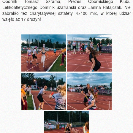
Obornik Tomasz Szrama, Prezes Obornickiego Klubu
Lekkoatletycznego Dominik Szafrański oraz Janina Ratajczak. Nie
zabrakło też charytatywnej sztafety 4×400 mix, w której udział
wzięło aż 17 drużyn!