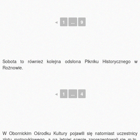
◄
1
...
9
Sobota to również kolejna odsłona Pikniku Historycznego w
Rożnowie.
◄
1
...
4
W Obornickim Ośrodku Kultury pojawili się natomiast uczestnicy
zlotu motocyklowego, a na letniej scenie zaprezentowali się m.in.