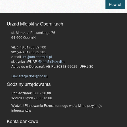
Powrót
Urząd Miejski w Obornikach
ul. Marsz. J. Piłsudskiego 76
64-600 Oborniki
tel. (+48 61) 65 59 100
fax (+48 61) 65 59 101
e-mail
um@um.oborniki.pl
skrzynka ePUAP
/5k44l5frti/skrytka
Adres do e-Doręczeń: AE:PL-30318-99029-IUFHJ-30
Deklaracja dostępności
Godziny urzędowania
Poniedziałek 8.00 - 16.00
Wtorek-Piątek 7.00 - 15.00
Wydział Planowania Przestrzennego w piątki nie przyjmuje
interesantów
Konta bankowe