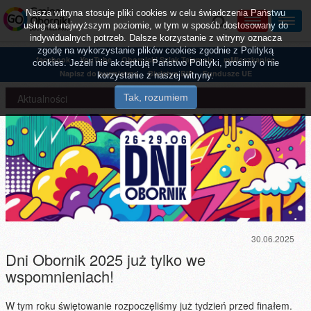
Nasza witryna stosuje pliki cookies w celu świadczenia Państwu
usług na najwyższym poziomie, w tym w sposób dostosowany do
indywidualnych potrzeb. Dalsze korzystanie z witryny oznacza
zgodę na wykorzystanie plików cookies zgodnie z Polityką
facebook
YouTube
Obornicki Szlak Tajemnic
mMieszkaniec
cookies. Jeżeli nie akceptują Państwo Polityki, prosimy o nie
Napisz do burmistrza
Biuletyn BIP
Fundusze UE
korzystanie z naszej witryny.
Aktualności
30.06.2025
Dni Obornik 2025 już tylko we
wspomnieniach!
W tym roku świętowanie rozpoczęliśmy już tydzień przed finałem.