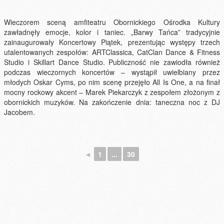
Wieczorem sceną amfiteatru Obornickiego Ośrodka Kultury
zawładnęły emocje, kolor i taniec. „Barwy Tańca” tradycyjnie
zainaugurowały Koncertowy Piątek, prezentując występy trzech
utalentowanych zespołów: ARTClassica, CatClan Dance & Fitness
Studio i Skillart Dance Studio. Publiczność nie zawiodła również
podczas wieczornych koncertów – wystąpił uwielbiany przez
młodych Oskar Cyms, po nim scenę przejęło All Is One, a na finał
mocny rockowy akcent – Marek Piekarczyk z zespołem złożonym z
obornickich muzyków. Na zakończenie dnia: taneczna noc z DJ
Jacobem.
◄
1
...
30