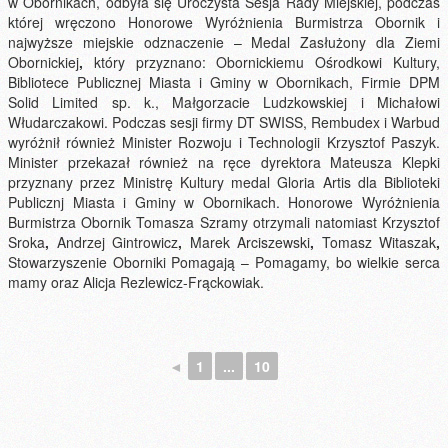
w Obornikach, odbyła się Uroczysta Sesja Rady Miejskiej, podczas
której wręczono Honorowe Wyróżnienia Burmistrza Obornik i
najwyższe miejskie odznaczenie – Medal Zasłużony dla Ziemi
Obornickiej
,
który przyznano: Obornickiemu Ośrodkowi Kultury,
Bibliotece Publicznej Miasta i Gminy w Obornikach, Firmie DPM
Solid Limited sp. k., Małgorzacie Ludzkowskiej i Michałowi
Włudarczakowi. Podczas sesji firmy DT SWISS, Rembudex i Warbud
wyróżnił również Minister Rozwoju i Technologii Krzysztof Paszyk.
Minister przekazał również na ręce dyrektora Mateusza Klepki
przyznany przez Ministrę Kultury medal Gloria Artis dla Biblioteki
Publicznj Miasta i Gminy w Obornikach. Honorowe Wyróżnienia
Burmistrza Obornik Tomasza Szramy otrzymali natomiast Krzysztof
Sroka
,
Andrzej Gintrowicz
,
Marek Arciszewski
,
Tomasz Witaszak
,
Stowarzyszenie Oborniki Pomagają – Pomagamy, bo wielkie serca
mamy oraz Alicja Rezlewicz-Frąckowiak.
◄
1
...
10