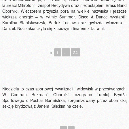
laureaci Mikrofonii, zespół Recydywa oraz niezastąpieni Brass Band
Oborniki. Wieczorem przyszła pora na wielkie nazwiska i jeszcze
większą energię – w rytmie Summer, Disco & Dance wystąpili:
Karolina Stanisławczyk, Bartek Tecław oraz gwiazda wieczoru –
Danzel. Noc zakończyła się klubowym finałem z DJ-ami.
◄
1
...
24
Niedziela to czas sportowej rywalizacji i widowisk w przestworzach.
W Centrum Rekreacji Oborniki rozegrano Turniej Brydża
Sportowego o Puchar Burmistrza, zorganizowany przez obornicką
sekcję brydżową z Janem Kalickim na czele.