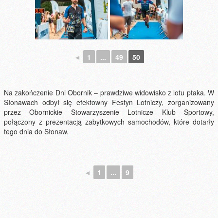
◄
1
...
49
50
Na zakończenie Dni Obornik – prawdziwe widowisko z lotu ptaka. W
Słonawach odbył się efektowny Festyn Lotniczy, zorganizowany
przez Obornickie Stowarzyszenie Lotnicze Klub Sportowy,
połączony z prezentacją zabytkowych samochodów, które dotarły
tego dnia do Słonaw.
◄
1
...
9