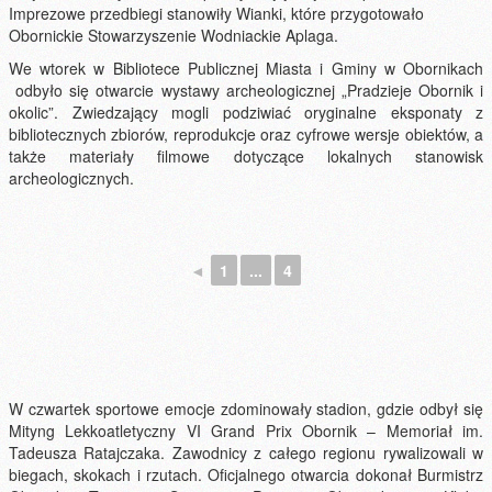
Imprezowe przedbiegi stanowiły Wianki, które przygotowało
Obornickie Stowarzyszenie Wodniackie Aplaga.
We wtorek w Bibliotece Publicznej Miasta i Gminy w Obornikach
odbyło się otwarcie wystawy archeologicznej „Pradzieje Obornik i
okolic”. Zwiedzający mogli podziwiać oryginalne eksponaty z
bibliotecznych zbiorów, reprodukcje oraz cyfrowe wersje obiektów, a
także materiały filmowe dotyczące lokalnych stanowisk
archeologicznych.
◄
1
...
4
W czwartek sportowe emocje zdominowały stadion, gdzie odbył się
Mityng Lekkoatletyczny VI Grand Prix Obornik – Memoriał im.
Tadeusza Ratajczaka. Zawodnicy z całego regionu rywalizowali w
biegach, skokach i rzutach. Oficjalnego otwarcia dokonał Burmistrz