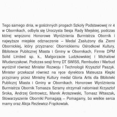
Tego samego dnia, w gościnnych progach Szkoły Podstawowej nr 4
w Obornikach, odbyła się Uroczysta Sesja Rady Miejskiej, podczas
której wręczono Honorowe Wyróżnienia Burmistrza Obornik i
najwyższe miejskie odznaczenie – Medal Zasłużony dla Ziemi
Obornickiej
,
który przyznano: Obornickiemu Ośrodkowi Kultury,
Bibliotece Publicznej Miasta i Gminy w Obornikach, Firmie DPM
Solid Limited sp. k., Małgorzacie Ludzkowskiej i Michałowi
Włudarczakowi. Podczas sesji firmy DT SWISS, Rembudex i Warbud
wyróżnił również Minister Rozwoju i Technologii Krzysztof Paszyk.
Minister przekazał również na ręce dyrektora Mateusza Klepki
przyznany przez Ministrę Kultury medal Gloria Artis dla Biblioteki
Publicznj Miasta i Gminy w Obornikach. Honorowe Wyróżnienia
Burmistrza Obornik Tomasza Szramy otrzymali natomiast Krzysztof
Sroka
,
Andrzej Gintrowicz
,
Marek Arciszewski
,
Tomasz Witaszak
,
Stowarzyszenie Oborniki Pomagają – Pomagamy, bo wielkie serca
mamy oraz Alicja Rezlewicz-Frąckowiak.