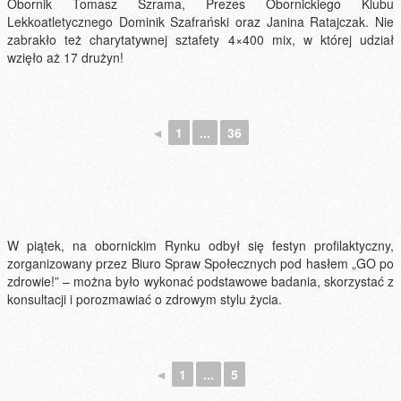
Obornik Tomasz Szrama, Prezes Obornickiego Klubu
Lekkoatletycznego Dominik Szafrański oraz Janina Ratajczak. Nie
zabrakło też charytatywnej sztafety 4×400 mix, w której udział
wzięło aż 17 drużyn!
◄
1
...
36
W piątek, na obornickim Rynku odbył się festyn profilaktyczny,
zorganizowany przez Biuro Spraw Społecznych pod hasłem „GO po
zdrowie!” – można było wykonać podstawowe badania, skorzystać z
konsultacji i porozmawiać o zdrowym stylu życia.
◄
1
...
5