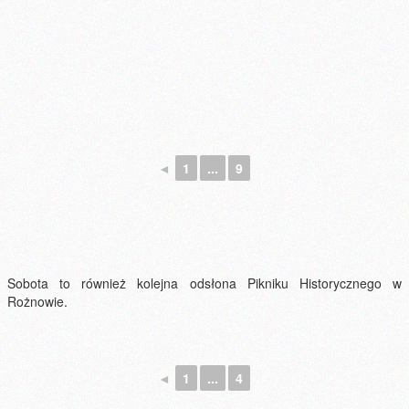
◄
1
...
9
Sobota to również kolejna odsłona Pikniku Historycznego w
Rożnowie.
◄
1
...
4