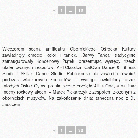
◄
1
...
10
Wieczorem sceną amfiteatru Obornickiego Ośrodka Kultury
zawładnęły emocje, kolor i taniec. „Barwy Tańca” tradycyjnie
zainaugurowały Koncertowy Piątek, prezentując występy trzech
utalentowanych zespołów: ARTClassica, CatClan Dance & Fitness
Studio i Skillart Dance Studio. Publiczność nie zawiodła również
podczas wieczornych koncertów – wystąpił uwielbiany przez
młodych Oskar Cyms, po nim scenę przejęło All Is One, a na finał
mocny rockowy akcent – Marek Piekarczyk z zespołem złożonym z
obornickich muzyków. Na zakończenie dnia: taneczna noc z DJ
Jacobem.
◄
1
...
30