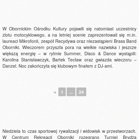
W Obornickim Ośrodku Kultury pojawili się natomiast uczestnicy
zlotu motocyklowego, a na letniej scenie zaprezentowali się m.in.
laureaci Mikrofonii, zespół Recydywa oraz niezastąpieni Brass Band
Oborniki. Wieczorem przyszła pora na wielkie nazwiska i jeszcze
większą energię – w rytmie Summer, Disco & Dance wystąpili:
Karolina Stanisławczyk, Bartek Tecław oraz gwiazda wieczoru –
Danzel. Noc zakończyła się klubowym finałem z DJ-ami.
◄
1
...
24
Niedziela to czas sportowej rywalizacji i widowisk w przestworzach.
W Centrum Rekreacji Oborniki rozegrano Turniej Brydża