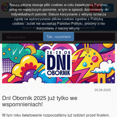
Nasza witryna stosuje pliki cookies w celu świadczenia Państwu
usług na najwyższym poziomie, w tym w sposób dostosowany do
indywidualnych potrzeb. Dalsze korzystanie z witryny oznacza
zgodę na wykorzystanie plików cookies zgodnie z Polityką
facebook
YouTube
Obornicki Szlak Tajemnic
mMieszkaniec
cookies. Jeżeli nie akceptują Państwo Polityki, prosimy o nie
Napisz do burmistrza
Biuletyn BIP
Fundusze UE
korzystanie z naszej witryny.
Aktualności
30.06.2025
Dni Obornik 2025 już tylko we
wspomnieniach!
W tym roku świętowanie rozpoczęliśmy już tydzień przed finałem.