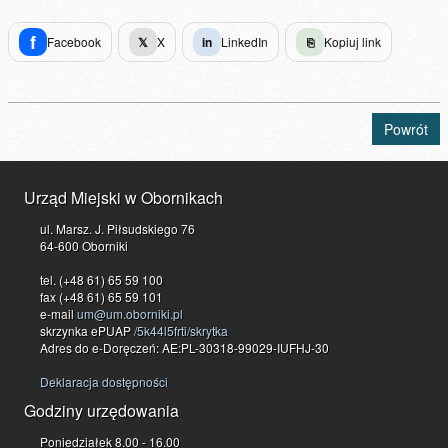
f
Facebook
𝕏
X
in
LinkedIn
⎘
Kopiuj link
Powrót
Urząd Miejski w Obornikach
ul. Marsz. J. Piłsudskiego 76
64-600 Oborniki
tel. (+48 61) 65 59 100
fax (+48 61) 65 59 101
e-mail
um@um.oborniki.pl
skrzynka ePUAP
/5k44l5frti/skrytka
Adres do e-Doręczeń: AE:PL-30318-99029-IUFHJ-30
Deklaracja dostępności
Godziny urzędowania
Poniedziałek 8.00 - 16.00