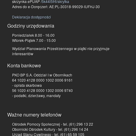
skrzynka ePUAP
/5k44l5frti/skrytka
Adres do e-Doręczeń: AE:PL-30318-99029-IUFHJ-30
Deklaracja dostępności
Godziny urzędowania
Poniedziałek 8.00 - 16.00
Wtorek-Piątek 7.00 - 15.00
Wydział Planowania Przestrzennego w piątki nie przyjmuje
interesantów
Konta bankowe
PKO BP S.A. Oddział I w Obornikach
64 1020 4128 0000 1002 0006 9161
- opłata skarbowa
56 1020 4128 0000 1302 0006 9740
- podatki, dzierżawy, mandaty
Ważne numery telefonów
Ośrodek Pomocy Społecznej - tel. (61) 296 13 22
Obornicki Ośrodek Kultury - tel. (61) 296 14 24
Urząd Stanu Cywilnego - tel. (61) 65 59 105