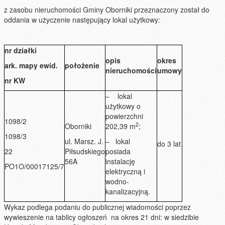
z zasobu nieruchomości Gminy Oborniki przeznaczony został do
oddania w użyczenie następujący lokal użytkowy:
nr działki
opis
okres
ark. mapy ewid.
położenie
nieruchomości
umowy
nr KW
– lokal
użytkowy o
powierzchni
1098/2
2
Oborniki
202,39 m
;
1098/3
ul. Marsz. J.
– lokal
do 3 lat
22
Piłsudskiego
posiada
56A
instalację
PO1O/00017125/7
elektryczną i
wodno-
kanalizacyjną.
Wykaz podlega podaniu do publicznej wiadomości poprzez
wywieszenie na tablicy ogłoszeń na okres 21 dni: w siedzibie