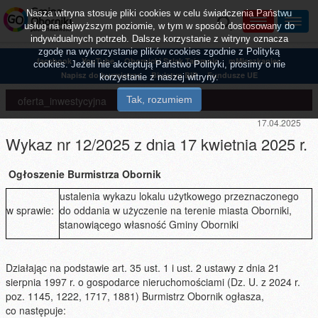
Nasza witryna stosuje pliki cookies w celu świadczenia Państwu
usług na najwyższym poziomie, w tym w sposób dostosowany do
indywidualnych potrzeb. Dalsze korzystanie z witryny oznacza
zgodę na wykorzystanie plików cookies zgodnie z Polityką
facebook
YouTube
Obornicki Szlak Tajemnic
mMieszkaniec
cookies. Jeżeli nie akceptują Państwo Polityki, prosimy o nie
Napisz do burmistrza
Biuletyn BIP
Fundusze UE
korzystanie z naszej witryny.
oferta_inwestycyjna
17.04.2025
Wykaz nr 12/2025 z dnia 17 kwietnia 2025 r.
Ogłoszenie
Burmistrza Obornik
ustalenia wykazu lokalu użytkowego przeznaczonego
w sprawie:
do oddania w użyczenie na terenie miasta Oborniki,
stanowiącego własność Gminy Oborniki
Działając na podstawie art. 35 ust. 1 i ust. 2 ustawy z dnia 21
sierpnia 1997 r. o gospodarce nieruchomościami (Dz. U. z 2024 r.
poz. 1145, 1222, 1717, 1881) Burmistrz Obornik ogłasza,
co następuje: