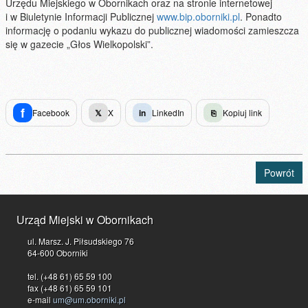
Urzędu Miejskiego w Obornikach oraz na stronie internetowej
i w Biuletynie Informacji Publicznej
www.bip.oborniki.pl
. Ponadto
informację o podaniu wykazu do publicznej wiadomości zamieszcza
się w gazecie „Głos Wielkopolski”.
f
Facebook
𝕏
X
in
LinkedIn
⎘
Kopiuj link
Powrót
Urząd Miejski w Obornikach
ul. Marsz. J. Piłsudskiego 76
64-600 Oborniki
tel. (+48 61) 65 59 100
fax (+48 61) 65 59 101
e-mail
um@um.oborniki.pl