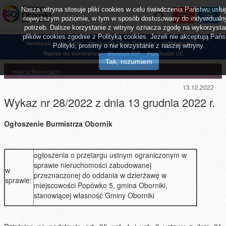
Nasza witryna stosuje pliki cookies w celu świadczenia Państwu usłu
najwyższym poziomie, w tym w sposób dostosowany do indywidualn
potrzeb. Dalsze korzystanie z witryny oznacza zgodę na wykorzysta
plików cookies zgodnie z Polityką cookies. Jeżeli nie akceptują Pań
facebook
YouTube
Obornicki Szlak Tajemnic
mMieszkaniec
Polityki, prosimy o nie korzystanie z naszej witryny.
Napisz do burmistrza
Biuletyn BIP
Fundusze UE
nieruchomości
13.12.2022
Wykaz nr 28/2022 z dnia 13 grudnia 2022 r.
Ogłoszenie
Burmistrza Obornik
ogłoszenia o przetargu ustnym ograniczonym w
sprawie nieruchomości zabudowanej
w
przeznaczonej do oddania w dzierżawę w
sprawie:
miejscowości Popówko 5, gmina Oborniki,
stanowiącej własność Gminy Oborniki