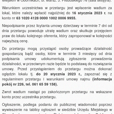
Miejskim w Obornikach, ul. Marsz. J. Piłsudskiego 76 (sala sesyjna).
Warunkiem uczestnictwa w przetargu jest wpłacenie wadium za
lokal, które należy wpłacić najpóźniej do
16 stycznia 2023
r.
na
konto nr
63 1020 4128 0000 1002 0006 9955.
Niepodpisanie przez licytanta umowy dzierżawy w terminie 7 dni od
dnia przetargu powoduje utratę wadium oraz skutkuje przejęciem
praw do lokalu kolejnego oferenta, który zaproponował w kolejności
najwyższą cenę.
Do przetargu mogą przystąpić osoby prowadzące działalność
gospodarczą bądź osoby, które w terminie 3 miesięcy od dnia
podpisania umowy udokumentują zgłoszenie prowadzenia
działalności, w przeciwnym razie będzie to podstawą do rozwiązania
umowy. Przed przystąpieniem do przetargu można dokonać
oględzin lokalu tj.
do 20 stycznia 2023 r.,
zapoznać się z
regulaminem przetargu i warunkami umowy najmu
(informacja
pokój nr 226, tel. 061 65 59 158).
Zwrot wadium nastąpi po zakończonym przetargu na wskazane
konto przez uczestnika przetargu.
Ogłoszenie, podlega podaniu do publicznej wiadomości poprzez
wywieszenie na tablicy ogłoszeń w siedzibie Urzędu Miejskiego w