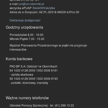
e-mail
um@um.oborniki.pl
skrzynka ePUAP
/5k44l5frti/skrytka
Adres do e-Doręczeń: AE:PL-30318-99029-IUFHJ-30
Deklaracja dostępności
Godziny urzędowania
Poniedziałek 8.00 - 16.00
Wtorek-Piątek 7.00 - 15.00
Wydział Planowania Przestrzennego w piątki nie przyjmuje
interesantów
Konta bankowe
PKO BP S.A. Oddział I w Obornikach
64 1020 4128 0000 1002 0006 9161
- opłata skarbowa
56 1020 4128 0000 1302 0006 9740
- podatki, dzierżawy, mandaty
Ważne numery telefonów
Ośrodek Pomocy Społecznej - tel. (61) 296 13 22