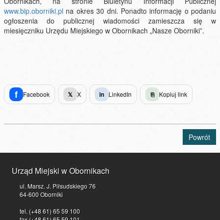
Obornikach, na stronie Biuletynu Informacji Publicznej
www.bip.oborniki.pl
na okres 30 dni. Ponadto informację o podaniu
ogłoszenia do publicznej wiadomości zamieszcza się w
miesięczniku Urzędu Miejskiego w Obornikach „Nasze Oborniki”.
f
Facebook
𝕏
X
in
LinkedIn
⎘
Kopiuj link
Powrót
Urząd Miejski w Obornikach
ul. Marsz. J. Piłsudskiego 76
64-600 Oborniki
tel. (+48 61) 65 59 100
fax (+48 61) 65 59 101