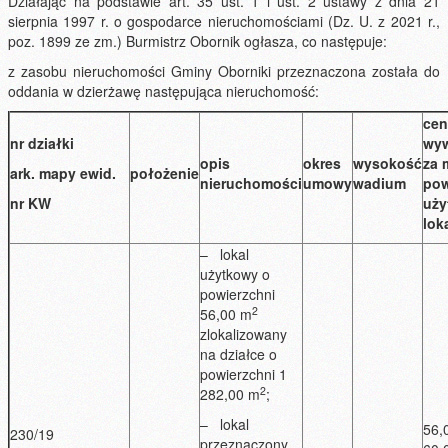
Działając na podstawie art. 35 ust. 1 i ust. 2 ustawy z dnia 21
sierpnia 1997 r. o gospodarce nieruchomościami (Dz. U. z 2021 r.,
poz. 1899 ze zm.) Burmistrz Obornik ogłasza, co następuje:
z zasobu nieruchomości Gminy Oborniki przeznaczona została do
oddania w dzierżawę następująca nieruchomość:
cen
nr działki
wy
opis
okres
wysokość
za 
ark. mapy ewid.
położenie
nieruchomości
umowy
wadium
pow
nr KW
uży
lok
– lokal
użytkowy o
powierzchni
2
56,00 m
zlokalizowany
na działce o
powierzchni 1
2
282,00 m
;
– lokal
56,
230/19
przeznaczony