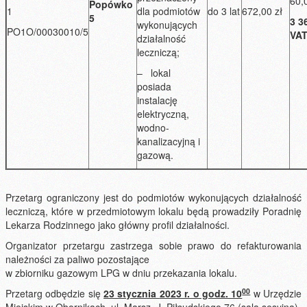
60,
Popówko
1
dla podmiotów
do 3 lat
672,00 zł
5
3 3
wykonujących
PO1O/00030010/5
VA
działalność
leczniczą;
– lokal
posiada
instalację
elektryczną,
wodno-
kanalizacyjną i
gazową.
Przetarg ograniczony jest do podmiotów wykonujących działalność
leczniczą, które w przedmiotowym lokalu będą prowadziły Poradnię
Lekarza Rodzinnego jako główny profil działalności.
Organizator przetargu zastrzega sobie prawo do refakturowania
należności za paliwo pozostające
w zbiorniku gazowym LPG w dniu przekazania lokalu.
00
Przetarg odbędzie się
23 stycznia
2023 r. o godz. 10
w Urzędzie