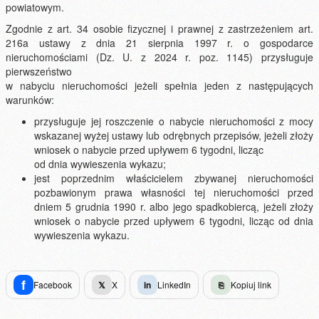
powiatowym.
Zgodnie z art. 34 osobie fizycznej i prawnej z zastrzeżeniem art.
216a ustawy z dnia 21 sierpnia 1997 r. o gospodarce
nieruchomościami (Dz. U. z 2024 r. poz. 1145) przysługuje
pierwszeństwo
w nabyciu nieruchomości jeżeli spełnia jeden z następujących
warunków:
przysługuje jej roszczenie o nabycie nieruchomości z mocy
wskazanej wyżej ustawy lub odrębnych przepisów, jeżeli złoży
wniosek o nabycie przed upływem 6 tygodni, licząc
od dnia wywieszenia wykazu;
jest poprzednim właścicielem zbywanej nieruchomości
pozbawionym prawa własności tej nieruchomości przed
dniem 5 grudnia 1990 r. albo jego spadkobiercą, jeżeli złoży
wniosek o nabycie przed upływem 6 tygodni, licząc od dnia
wywieszenia wykazu.
f
Facebook
𝕏
X
in
LinkedIn
⎘
Kopiuj link