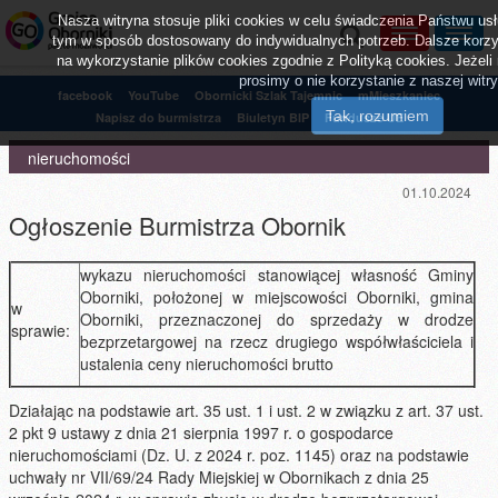
Nasza witryna stosuje pliki cookies w celu świadczenia Państwu u
tym w sposób dostosowany do indywidualnych potrzeb. Dalsze korzy
na wykorzystanie plików cookies zgodnie z Polityką cookies. Jeżeli 
prosimy o nie korzystanie z naszej witry
facebook
YouTube
Obornicki Szlak Tajemnic
mMieszkaniec
Napisz do burmistrza
Biuletyn BIP
Fundusze UE
nieruchomości
01.10.2024
Ogłoszenie Burmistrza Obornik
wykazu nieruchomości stanowiącej własność Gminy
Oborniki, położonej w miejscowości Oborniki, gmina
w
Oborniki, przeznaczonej do sprzedaży w drodze
sprawie:
bezprzetargowej na rzecz drugiego współwłaściciela i
ustalenia ceny nieruchomości brutto
Działając na podstawie art. 35 ust. 1 i ust. 2 w związku z art. 37 ust.
2 pkt 9 ustawy z dnia 21 sierpnia 1997 r. o gospodarce
nieruchomościami (Dz. U. z 2024 r. poz. 1145) oraz na podstawie
uchwały nr VII/69/24 Rady Miejskiej w Obornikach z dnia 25