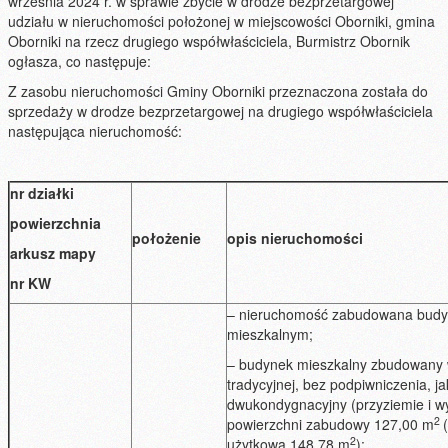
września 2024 r. w sprawie zbycie w drodze bezprzetargowej
udziału w nieruchomości położonej w miejscowości Oborniki, gmina
Oborniki na rzecz drugiego współwłaściciela, Burmistrz Obornik
ogłasza, co następuje:
Z zasobu nieruchomości Gminy Oborniki przeznaczona została do
sprzedaży w drodze bezprzetargowej na drugiego współwłaściciela
następująca nieruchomość:
nr działki
powierzchnia
położenie
opis nieruchomości
arkusz mapy
nr KW
– nieruchomość zabudowana bud
mieszkalnym;
– budynek mieszkalny zbudowany w
tradycyjnej, bez podpiwniczenia, j
dwukondygnacyjny (przyziemie i wy
2
powierzchni zabudowy 127,00 m
2
użytkowa 148,78 m
);