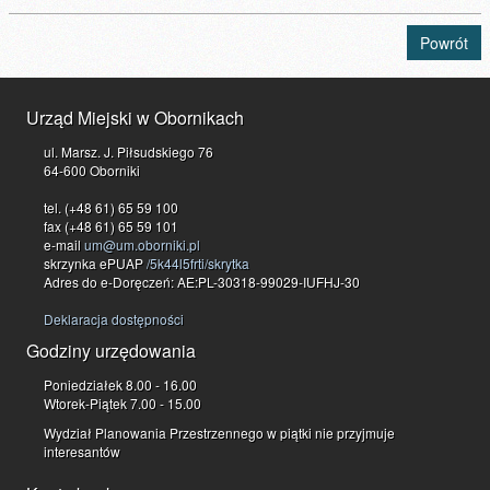
Powrót
Urząd Miejski w Obornikach
ul. Marsz. J. Piłsudskiego 76
64-600 Oborniki
tel. (+48 61) 65 59 100
fax (+48 61) 65 59 101
e-mail
um@um.oborniki.pl
skrzynka ePUAP
/5k44l5frti/skrytka
Adres do e-Doręczeń: AE:PL-30318-99029-IUFHJ-30
Deklaracja dostępności
Godziny urzędowania
Poniedziałek 8.00 - 16.00
Wtorek-Piątek 7.00 - 15.00
Wydział Planowania Przestrzennego w piątki nie przyjmuje
interesantów