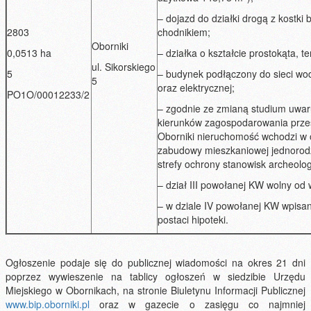
– dojazd do działki drogą z kostki 
2803
chodnikiem;
Oborniki
0,0513 ha
– działka o kształcie prostokąta, te
ul. Sikorskiego
5
– budynek podłączony do sieci wod
5
oraz elektrycznej;
PO1O/00012233/2
– zgodnie ze zmianą studium uwa
kierunków zagospodarowania prz
Oborniki nieruchomość wchodzi w 
zabudowy mieszkaniowej jednorodz
strefy ochrony stanowisk archeolo
– dział III powołanej KW wolny od
– w dziale IV powołanej KW wpisan
postaci hipoteki.
Ogłoszenie podaje się do publicznej wiadomości na okres 21 dni
poprzez wywieszenie na tablicy ogłoszeń w siedzibie Urzędu
Miejskiego w Obornikach, na stronie Biuletynu Informacji Publicznej
www.bip.oborniki.pl
oraz w gazecie o zasięgu co najmniej