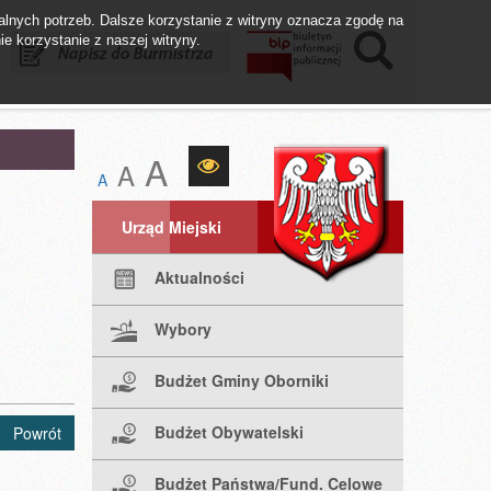
lnych potrzeb. Dalsze korzystanie z witryny oznacza zgodę na
ie korzystanie z naszej witryny.
istrza
Biuletyn BIP
Fundusze UE
A
A
A
Urząd Miejski
Aktualności
Wybory
Budżet Gminy Oborniki
Budżet Obywatelski
Powrót
Budżet Państwa/Fund. Celowe