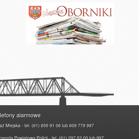
lefony alarmowe
raż Miejska - tel. (61) 655 91 06 lub 609 779 997
menda Powiatowa Policji - tel. (61) 297 52 00 lub 997