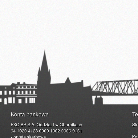
Konta bankowe
Te
PKO BP S.A. Oddział I w Obornikach
St
64 1020 4128 0000 1002 0006 9161
- opłata skarbowa
Ko