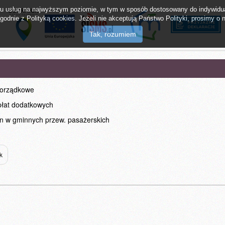
twu usług na najwyższym poziomie, w tym w sposób dostosowany do indywidua
odnie z Polityką cookies. Jeżeli nie akceptują Państwo Polityki, prosimy o n
lak Tajemnic
mMieszkaniec
Napisz do burm
porządkowe
płat dodatkowych
n w gminnych przew. pasażerskich
k