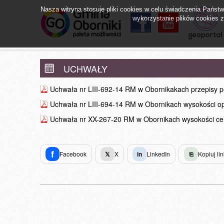
Nasza witryna stosuje pliki cookies w celu świadczenia Pańs
wykorzystanie plików cookies zg
facebook
YouTube
Obornicki Sz
UCHWAŁY
Uchwała nr LIII-692-14 RM w Obornikakach przepisy 
Uchwała nr LIII-694-14 RM w Obornikach wysokości o
Uchwała nr XX-267-20 RM w Obornikach wysokości ce
f
Facebook
𝕏
X
in
LinkedIn
⎘
Kopiuj lin