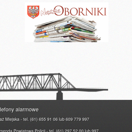
lefony alarmowe
raż Miejska - tel. (61) 655 91 06 lub 609 779 997
menda Powiatowa Policji - tel. (61) 297 52 00 lub 997