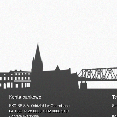
Konta bankowe
Te
PKO BP S.A. Oddział I w Obornikach
St
64 1020 4128 0000 1002 0006 9161
- opłata skarbowa
Ko