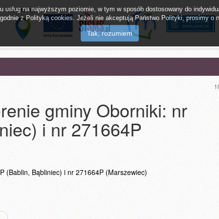
twu usług na najwyższym poziomie, w tym w sposób dostosowany do indywidua
odnie z Polityką cookies. Jeżeli nie akceptują Państwo Polityki, prosimy o n
lak Tajemnic
mMieszkaniec
Napisz do burm
1
enie gminy Oborniki: nr
niec) i nr 271664P
 (Bablin, Bąbliniec) i nr 271664P (Marszewiec)