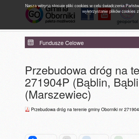
Nasza witryna stosuje pliki cookies w celu świadczenia Pańs
wykorzystanie plików cookies zg
facebook
YouTube
Obornicki Sz
Fundusze Celowe
Przebudowa dróg na ter
271904P (Bąblin, Bąbli
(Marszewiec)
Przebudowa dróg na terenie gminy Oborniki nr 271904P