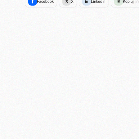
f
Facebook
𝕏
X
in
LinkedIn
⎘
Kopiuj lin