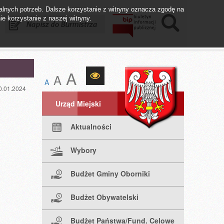
lnych potrzeb. Dalsze korzystanie z witryny oznacza zgodę na
ie korzystanie z naszej witryny.
istrza
Biuletyn BIP
Fundusze UE
A
A
A
0.01.2024
Urząd Miejski
Aktualności
Wybory
Budżet Gminy Oborniki
Budżet Obywatelski
Budżet Państwa/Fund. Celowe