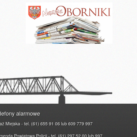
lefony alarmowe
raż Miejska - tel. (61) 655 91 06 lub 609 779 997
menda Powiatowa Policji - tel. (61) 297 52 00 lub 997