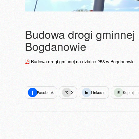
Budowa drogi gminnej 
Bogdanowie
Budowa drogi gminnej na działce 253 w Bogdanowie
f
Facebook
𝕏
X
in
LinkedIn
⎘
Kopiuj lin