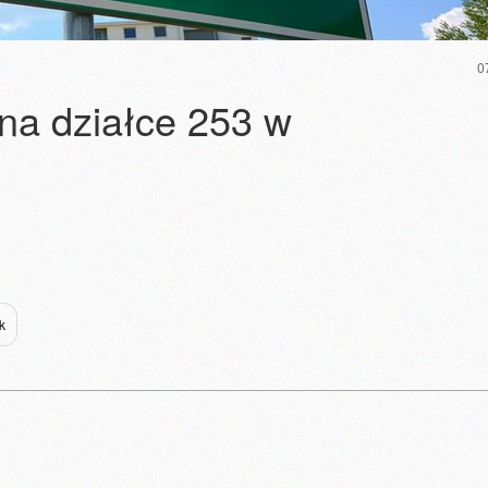
0
na działce 253 w
k