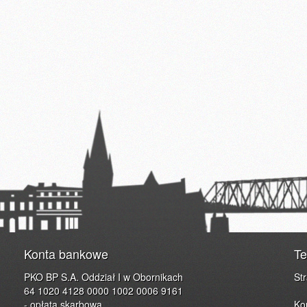
Konta bankowe
Te
PKO BP S.A. Oddział I w Obornikach
St
64 1020 4128 0000 1002 0006 9161
- opłata skarbowa
Ko