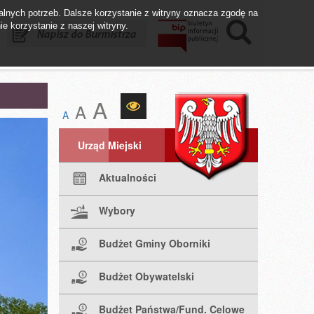
lnych potrzeb. Dalsze korzystanie z witryny oznacza zgodę na
ie korzystanie z naszej witryny.
istrza
Biuletyn BIP
Fundusze UE
A
A
A
Urząd Miejski
Aktualności
Wybory
Budżet Gminy Oborniki
Budżet Obywatelski
Budżet Państwa/Fund. Celowe