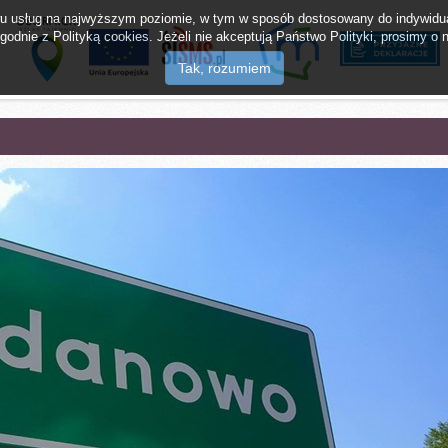
twu usług na najwyższym poziomie, w tym w sposób dostosowany do indywidua
odnie z Polityką cookies. Jeżeli nie akceptują Państwo Polityki, prosimy o n
lak Tajemnic
mMieszkaniec
Napisz do burm