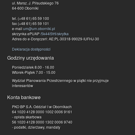
ul. Marsz. J. Piłsudskiego 76
64-600 Oborniki
tel. (+48 61) 65 59 100
fax (+48 61) 65 59 101
e-mail
um@um.oborniki.pl
skrzynka ePUAP
/5k44l5frti/skrytka
Adres do e-Doręczeń: AE:PL-30318-99029-IUFHJ-30
Deklaracja dostępności
Godziny urzędowania
Poniedziałek 8.00 - 16.00
Wtorek-Piątek 7.00 - 15.00
Wydział Planowania Przestrzennego w piątki nie przyjmuje
interesantów
Konta bankowe
PKO BP S.A. Oddział I w Obornikach
64 1020 4128 0000 1002 0006 9161
- opłata skarbowa
56 1020 4128 0000 1302 0006 9740
- podatki, dzierżawy, mandaty