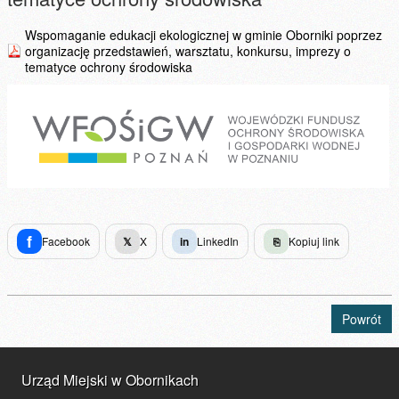
Wspomaganie edukacji ekologicznej w gminie Oborniki poprzez
organizację przedstawień, warsztatu, konkursu, imprezy o
tematyce ochrony środowiska
f
Facebook
𝕏
X
in
LinkedIn
⎘
Kopiuj link
Powrót
Urząd Miejski w Obornikach