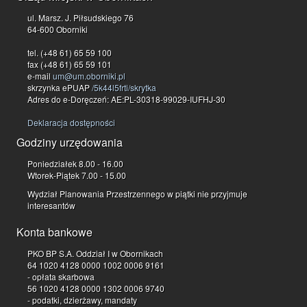
ul. Marsz. J. Piłsudskiego 76
64-600 Oborniki
tel. (+48 61) 65 59 100
fax (+48 61) 65 59 101
e-mail
um@um.oborniki.pl
skrzynka ePUAP
/5k44l5frti/skrytka
Adres do e-Doręczeń: AE:PL-30318-99029-IUFHJ-30
Deklaracja dostępności
Godziny urzędowania
Poniedziałek 8.00 - 16.00
Wtorek-Piątek 7.00 - 15.00
Wydział Planowania Przestrzennego w piątki nie przyjmuje
interesantów
Konta bankowe
PKO BP S.A. Oddział I w Obornikach
64 1020 4128 0000 1002 0006 9161
- opłata skarbowa
56 1020 4128 0000 1302 0006 9740
- podatki, dzierżawy, mandaty