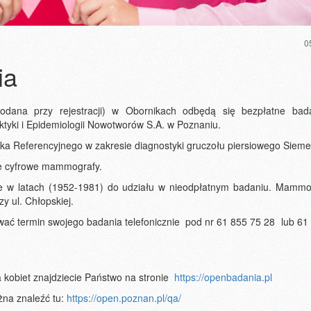
0
ia
odana przy rejestracji) w Obornikach odbędą się bezpłatne bad
tyki i Epidemiologii Nowotworów S.A. w Poznaniu.
ka Referencyjnego w zakresie diagnostyki gruczołu piersiowego Sieme
 cyfrowe mammografy.
e w latach (1952-1981) do udziału w nieodpłatnym badaniu. Mamm
y ul. Chłopskiej.
ać termin swojego badania telefonicznie pod nr 61 855 75 28 lub 61
a kobiet znajdziecie Państwo na stronie
https://openbadania.pl
żna znaleźć tu:
https://open.poznan.pl/qa/