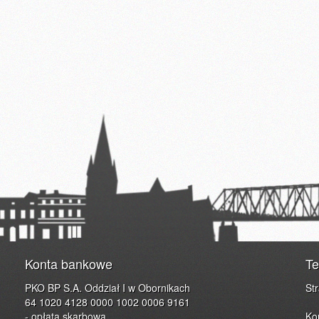
Konta bankowe
Te
PKO BP S.A. Oddział I w Obornikach
St
64 1020 4128 0000 1002 0006 9161
- opłata skarbowa
Ko