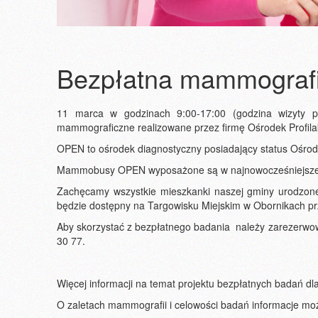
Bezpłatna mammograf
11 marca w godzinach 9:00-17:00 (godzina wizyty p
mammograficzne realizowane przez firmę Ośrodek Profilak
OPEN to ośrodek diagnostyczny posiadający status Ośrod
Mammobusy OPEN wyposażone są w najnowocześniejsze
Zachęcamy wszystkie mieszkanki naszej gminy urodzon
będzie dostępny na Targowisku Miejskim w Obornikach prz
Aby skorzystać z bezpłatnego badania należy zarezerwow
30 77.
Więcej informacji na temat projektu bezpłatnych badań dl
O zaletach mammografii i celowości badań informacje mo