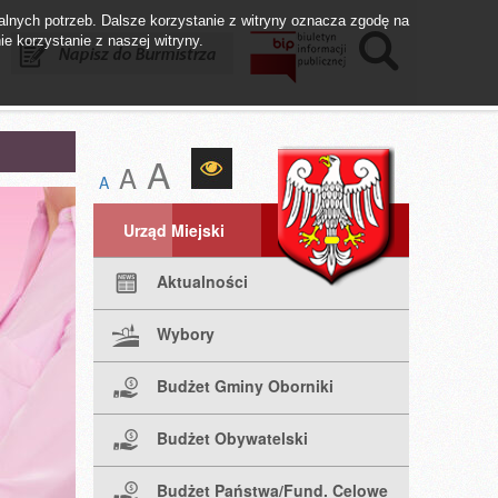
lnych potrzeb. Dalsze korzystanie z witryny oznacza zgodę na
ie korzystanie z naszej witryny.
istrza
Biuletyn BIP
Fundusze UE
A
A
A
Urząd Miejski
Aktualności
Wybory
Budżet Gminy Oborniki
Budżet Obywatelski
Budżet Państwa/Fund. Celowe