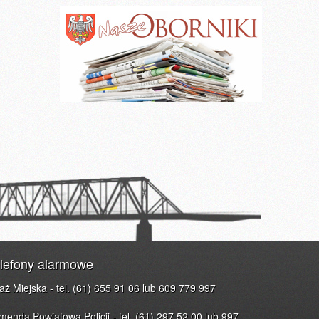
lefony alarmowe
raż Miejska - tel. (61) 655 91 06 lub 609 779 997
menda Powiatowa Policji - tel. (61) 297 52 00 lub 997