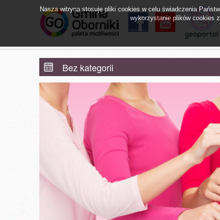
Nasza witryna stosuje pliki cookies w celu świadczenia Pańs
wykorzystanie plików cookies zg
facebook
YouTube
Obornicki Sz
Bez kategorii