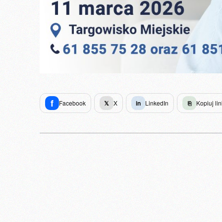
f
Facebook
𝕏
X
in
LinkedIn
⎘
Kopiuj lin