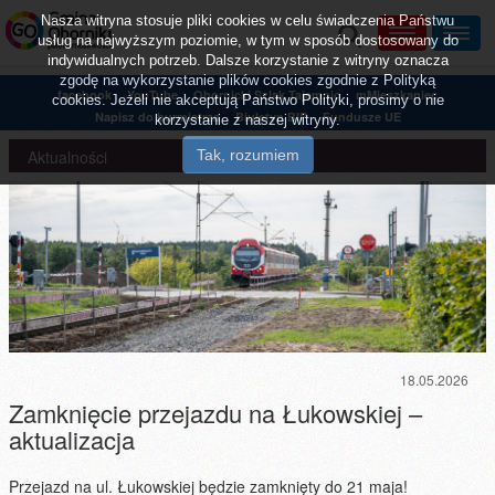
Nasza witryna stosuje pliki cookies w celu świadczenia Państwu
usług na najwyższym poziomie, w tym w sposób dostosowany do
indywidualnych potrzeb. Dalsze korzystanie z witryny oznacza
zgodę na wykorzystanie plików cookies zgodnie z Polityką
facebook
YouTube
Obornicki Szlak Tajemnic
mMieszkaniec
cookies. Jeżeli nie akceptują Państwo Polityki, prosimy o nie
Napisz do burmistrza
Biuletyn BIP
Fundusze UE
korzystanie z naszej witryny.
Aktualności
18.05.2026
Zamknięcie przejazdu na Łukowskiej –
aktualizacja
Przejazd na ul. Łukowskiej będzie zamknięty do 21 maja!