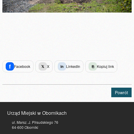
f
Facebook
𝕏
X
in
LinkedIn
⎘
Kopiuj link
Powrót
Urząd Miejski w Obornikach
ul. Marsz. J. Piłsudskiego 76
64-600 Oborniki