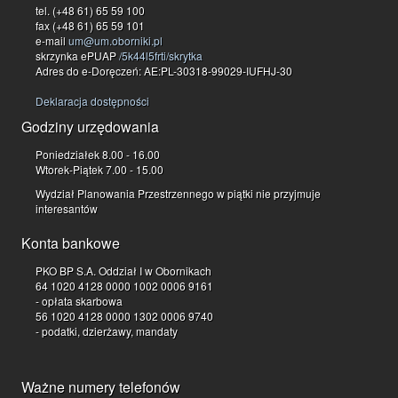
tel. (+48 61) 65 59 100
fax (+48 61) 65 59 101
e-mail
um@um.oborniki.pl
skrzynka ePUAP
/5k44l5frti/skrytka
Adres do e-Doręczeń: AE:PL-30318-99029-IUFHJ-30
Deklaracja dostępności
Godziny urzędowania
Poniedziałek 8.00 - 16.00
Wtorek-Piątek 7.00 - 15.00
Wydział Planowania Przestrzennego w piątki nie przyjmuje
interesantów
Konta bankowe
PKO BP S.A. Oddział I w Obornikach
64 1020 4128 0000 1002 0006 9161
- opłata skarbowa
56 1020 4128 0000 1302 0006 9740
- podatki, dzierżawy, mandaty
Ważne numery telefonów