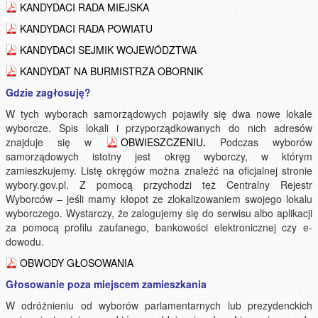
KANDYDACI RADA MIEJSKA
KANDYDACI RADA POWIATU
KANDYDACI SEJMIK WOJEWÓDZTWA
KANDYDAT NA BURMISTRZA OBORNIK
Gdzie zagłosuję?
W tych wyborach samorządowych pojawiły się dwa nowe lokale
wyborcze. Spis lokali i przyporządkowanych do nich adresów
znajduje się w
OBWIESZCZENIU
.
Podczas wyborów
samorządowych istotny jest okręg wyborczy, w którym
zamieszkujemy. Listę okręgów można znaleźć na oficjalnej stronie
wybory.gov.pl. Z pomocą przychodzi też Centralny Rejestr
Wyborców – jeśli mamy kłopot ze zlokalizowaniem swojego lokalu
wyborczego. Wystarczy, że zalogujemy się do serwisu albo aplikacji
za pomocą profilu zaufanego, bankowości elektronicznej czy e-
dowodu.
OBWODY GŁOSOWANIA
Głosowanie poza miejscem zamieszkania
W odróżnieniu od wyborów parlamentarnych lub prezydenckich