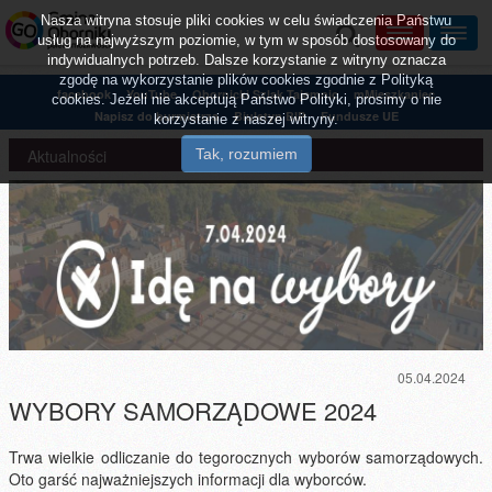
Nasza witryna stosuje pliki cookies w celu świadczenia Państwu
usług na najwyższym poziomie, w tym w sposób dostosowany do
indywidualnych potrzeb. Dalsze korzystanie z witryny oznacza
zgodę na wykorzystanie plików cookies zgodnie z Polityką
facebook
YouTube
Obornicki Szlak Tajemnic
mMieszkaniec
cookies. Jeżeli nie akceptują Państwo Polityki, prosimy o nie
Napisz do burmistrza
Biuletyn BIP
Fundusze UE
korzystanie z naszej witryny.
Aktualności
05.04.2024
WYBORY SAMORZĄDOWE 2024
Trwa wielkie odliczanie do tegorocznych wyborów samorządowych.
Oto garść najważniejszych informacji dla wyborców.