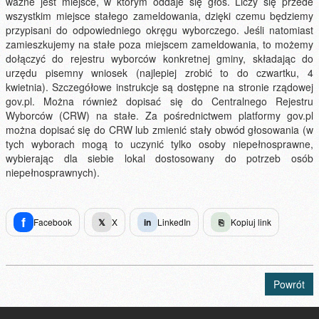
ważne jest miejsce, w którym oddaje się głos. Liczy się przede
wszystkim miejsce stałego zameldowania, dzięki czemu będziemy
przypisani do odpowiedniego okręgu wyborczego. Jeśli natomiast
zamieszkujemy na stałe poza miejscem zameldowania, to możemy
dołączyć do rejestru wyborców konkretnej gminy, składając do
urzędu pisemny wniosek (najlepiej zrobić to do czwartku, 4
kwietnia). Szczegółowe instrukcje są dostępne na stronie rządowej
gov.pl. Można również dopisać się do Centralnego Rejestru
Wyborców (CRW) na stałe. Za pośrednictwem platformy gov.pl
można dopisać się do CRW lub zmienić stały obwód głosowania (w
tych wyborach mogą to uczynić tylko osoby niepełnosprawne,
wybierając dla siebie lokal dostosowany do potrzeb osób
niepełnosprawnych).
f
Facebook
𝕏
X
in
LinkedIn
⎘
Kopiuj link
Powrót