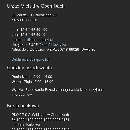
Urząd Miejski w Obornikach
ul. Marsz. J. Piłsudskiego 76
64-600 Oborniki
tel. (+48 61) 65 59 100
fax (+48 61) 65 59 101
e-mail
um@um.oborniki.pl
skrzynka ePUAP
/5k44l5frti/skrytka
Adres do e-Doręczeń: AE:PL-30318-99029-IUFHJ-30
Deklaracja dostępności
Godziny urzędowania
Poniedziałek 8.00 - 16.00
Wtorek-Piątek 7.00 - 15.00
Wydział Planowania Przestrzennego w piątki nie przyjmuje
interesantów
Konta bankowe
PKO BP S.A. Oddział I w Obornikach
64 1020 4128 0000 1002 0006 9161
- opłata skarbowa
56 1020 4128 0000 1302 0006 9740