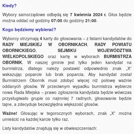
Kiedy?
Wybory samorządowe odbędą się
7 kwietnia 2024 r.
Głos będzie
można oddać od godziny
07:00
do godziny
21:00
.
Kogo będziemy wybierać?
Wyborcy otrzymają
4
karty do głosowania – z listami kandydatów do
RADY MIEJSKIEJ W OBORNIKACH
,
RADY POWIATU
OBORNICKIEGO
,
SEJMIKU WOJEWÓDZTWA
WIELKOPOLSKIEGO
oraz kartę w wyborach
BURMISTRZA
OBORNIK
. W naszej gminie jest tylko jeden kandydat na
burmistrza, dlatego należy postawić odpowiednio znak „X”
wskazując poparcie lub brak poparcia. Aby kandydat został
Burmistrzem Obornik musi zdobyć więcej niż połowę ważnie
oddanych głosów. W przeciwnym wypadku burmistrza wybierze
nowa Rada Miejska – prawo zgłoszenia kandydata będzie wówczas
przysługiwało grupie co najmniej 7 radnych, głosowanie będzie
tajne, a zdecyduje bezwzględna większość głosów.
Ważne!
Głosując w tegorocznych wyborach, znak „X” można
umieścić na każdej karcie tylko raz.
Listy kandydatów znajdują się w obwieszczeniach: