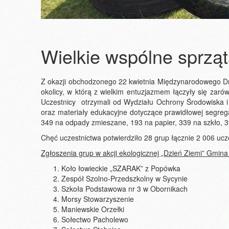
Wielkie wspólne sprząt
Z okazji obchodzonego 22 kwietnia Międzynarodowego Dni
okolicy, w którą z wielkim entuzjazmem łączyły się zarów
Uczestnicy otrzymali od Wydziału Ochrony Środowiska i
oraz materiały edukacyjne dotyczące prawidłowej segre
349 na odpady zmieszane, 193 na papier, 339 na szkło, 
Chęć uczestnictwa potwierdziło 28 grup łącznie 2 006 ucz
Zgłoszenia grup w akcji ekologicznej „Dzień Ziemi” Gmina
Koło łowieckie „SZARAK” z Popówka
Zespół Szolno-Przedszkolny w Sycynie
Szkoła Podstawowa nr 3 w Obornikach
Morsy Stowarzyszenie
Maniewskie Orzełki
Sołectwo Pacholewo