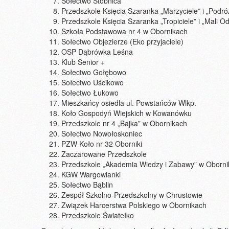
Sołectwo Stobnica
Przedszkole Księcia Szaranka „Marzyciele” i „Podró
Przedszkole Księcia Szaranka „Tropiciele” i „Mali O
Szkoła Podstawowa nr 4 w Obornikach
Sołectwo Objezierze (Eko przyjaciele)
OSP Dąbrówka Leśna
Klub Senior +
Sołectwo Gołębowo
Sołectwo Uścikowo
Sołectwo Łukowo
Mieszkańcy osiedla ul. Powstańców Wlkp.
Koło Gospodyń Wiejskich w Kowanówku
Przedszkole nr 4 „Bajka” w Obornikach
Sołectwo Nowołoskoniec
PZW Koło nr 32 Oborniki
Zaczarowane Przedszkole
Przedszkole „Akademia Wiedzy i Zabawy” w Oborn
KGW Wargowianki
Sołectwo Bąblin
Zespół Szkolno-Przedszkolny w Chrustowie
Związek Harcerstwa Polskiego w Obornikach
Przedszkole Światełko