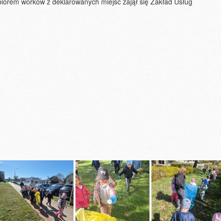
Odbiorem worków z deklarowanych miejsc zajął się Zakład Usług