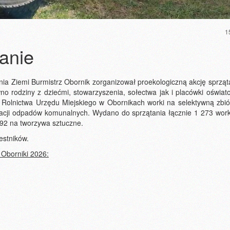
1
anie
a Ziemi Burmistrz Obornik zorganizował proeko­logiczną akcję sprząt
no rodziny z dziećmi, stowarzyszenia, sołectwa jak i placówki oświat
 Rolnictwa Urzędu Miejskiego w Obornikach worki na selektywną zbi
gacji odpadów komunalnych. Wydano do sprzątania łącznie 1 273 wor
392 na tworzywa sztuczne.
estników.
 Oborniki 2026: