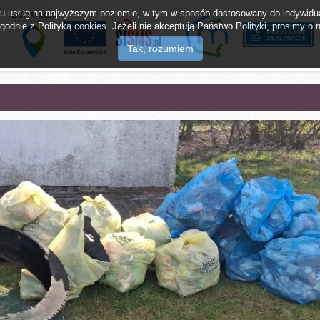
twu usług na najwyższym poziomie, w tym w sposób dostosowany do indywidua
odnie z Polityką cookies. Jeżeli nie akceptują Państwo Polityki, prosimy o n
lak Tajemnic
mMieszkaniec
Napisz do burm