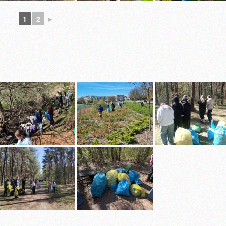
1
2
►