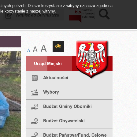
lnych potrzeb. Dalsze korzystanie z witryny oznacza zgodę na
ie korzystanie z naszej witryny.
istrza
Biuletyn BIP
Fundusze UE
A
A
A
Urząd Miejski
Aktualności
Wybory
Budżet Gminy Oborniki
Budżet Obywatelski
Budżet Państwa/Fund. Celowe