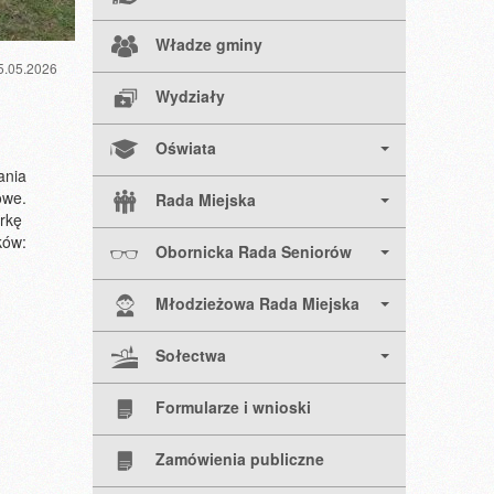
Władze gminy
5.05.2026
Wydziały
Oświata
ania
owe.
Rada Miejska
órkę
ków:
Obornicka Rada Seniorów
Młodzieżowa Rada Miejska
Sołectwa
Formularze i wnioski
Zamówienia publiczne