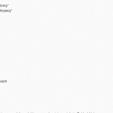
żnicy”
dkrywcy”
ikach