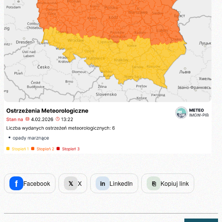
f
Facebook
𝕏
X
in
LinkedIn
⎘
Kopiuj link