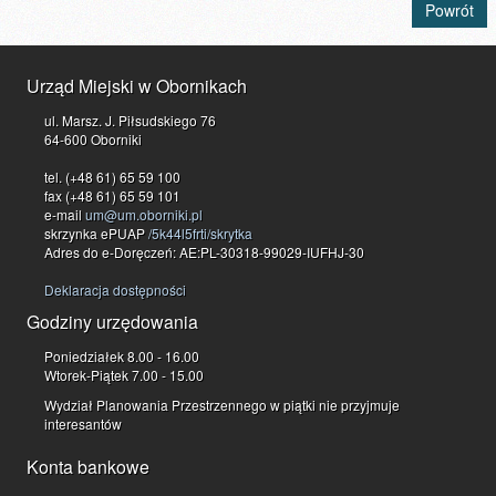
Powrót
Urząd Miejski w Obornikach
ul. Marsz. J. Piłsudskiego 76
64-600 Oborniki
tel. (+48 61) 65 59 100
fax (+48 61) 65 59 101
e-mail
um@um.oborniki.pl
skrzynka ePUAP
/5k44l5frti/skrytka
Adres do e-Doręczeń: AE:PL-30318-99029-IUFHJ-30
Deklaracja dostępności
Godziny urzędowania
Poniedziałek 8.00 - 16.00
Wtorek-Piątek 7.00 - 15.00
Wydział Planowania Przestrzennego w piątki nie przyjmuje
interesantów
Konta bankowe