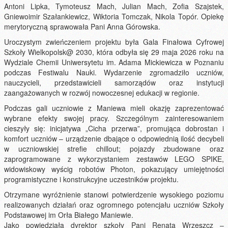
Antoni Lipka, Tymoteusz Mach, Julian Mach, Zofia Szajstek,
Gniewoimir Szałankiewicz, Wiktoria Tomczak, Nikola Topór. Opiekę
merytoryczną sprawowała Pani Anna Górowska.
Uroczystym zwieńczeniem projektu była Gala Finałowa Cyfrowej
Szkoły Wielkopolsk@ 2030, która odbyła się 29 maja 2026 roku na
Wydziale Chemii Uniwersytetu im. Adama Mickiewicza w Poznaniu
podczas Festiwalu Nauki. Wydarzenie zgromadziło uczniów,
nauczycieli, przedstawicieli samorządów oraz instytucji
zaangażowanych w rozwój nowoczesnej edukacji w regionie.
Podczas gali uczniowie z Maniewa mieli okazję zaprezentować
wybrane efekty swojej pracy. Szczególnym zainteresowaniem
cieszyły się: inicjatywa „Cicha przerwa”, promująca dobrostan i
komfort uczniów – urządzenie dbające o odpowiednią ilość decybeli
w uczniowskiej strefie chillout; pojazdy zbudowane oraz
zaprogramowane z wykorzystaniem zestawów LEGO SPIKE,
widowiskowy wyścig robotów Photon, pokazujący umiejętności
programistyczne i konstrukcyjne uczestników projektu.
Otrzymane wyróżnienie stanowi potwierdzenie wysokiego poziomu
realizowanych działań oraz ogromnego potencjału uczniów Szkoły
Podstawowej im Orła Białego Maniewie.
Jako powiedziała dyrektor szkoły Pani Renata Wrzeszcz –