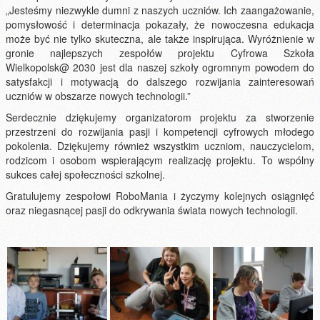
„Jesteśmy niezwykle dumni z naszych uczniów. Ich zaangażowanie,
pomysłowość i determinacja pokazały, że nowoczesna edukacja
może być nie tylko skuteczna, ale także inspirująca. Wyróżnienie w
gronie najlepszych zespołów projektu Cyfrowa Szkoła
Wielkopolsk@ 2030 jest dla naszej szkoły ogromnym powodem do
satysfakcji i motywacją do dalszego rozwijania zainteresowań
uczniów w obszarze nowych technologii.”
Serdecznie dziękujemy organizatorom projektu za stworzenie
przestrzeni do rozwijania pasji i kompetencji cyfrowych młodego
pokolenia. Dziękujemy również wszystkim uczniom, nauczycielom,
rodzicom i osobom wspierającym realizację projektu. To wspólny
sukces całej społeczności szkolnej.
Gratulujemy zespołowi RoboMania i życzymy kolejnych osiągnięć
oraz niegasnącej pasji do odkrywania świata nowych technologii.