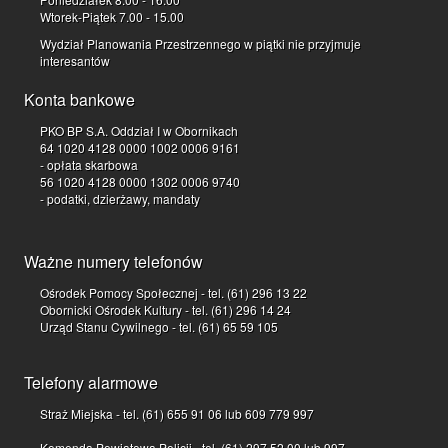
Wtorek-Piątek 7.00 - 15.00
Wydział Planowania Przestrzennego w piątki nie przyjmuje
interesantów
Konta bankowe
PKO BP S.A. Oddział I w Obornikach
64 1020 4128 0000 1002 0006 9161
- opłata skarbowa
56 1020 4128 0000 1302 0006 9740
- podatki, dzierżawy, mandaty
Ważne numery telefonów
Ośrodek Pomocy Społecznej - tel. (61) 296 13 22
Obornicki Ośrodek Kultury - tel. (61) 296 14 24
Urząd Stanu Cywilnego - tel. (61) 65 59 105
Telefony alarmowe
Straż Miejska - tel. (61) 655 91 06 lub 609 779 997
Komenda Powiatowa Policji - tel. (61) 297 52 00 lub 997