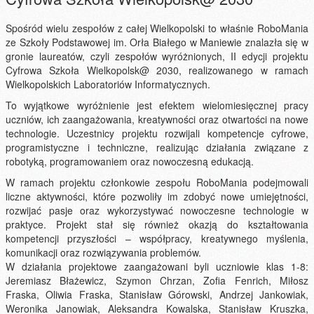
Spośród wielu zespołów z całej Wielkopolski to właśnie RoboMania
ze Szkoły Podstawowej im. Orła Białego w Maniewie znalazła się w
gronie laureatów, czyli zespołów wyróżnionych, II edycji projektu
Cyfrowa Szkoła Wielkopolsk@ 2030, realizowanego w ramach
Wielkopolskich Laboratoriów Informatycznych.
To wyjątkowe wyróżnienie jest efektem wielomiesięcznej pracy
uczniów, ich zaangażowania, kreatywności oraz otwartości na nowe
technologie. Uczestnicy projektu rozwijali kompetencje cyfrowe,
programistyczne i techniczne, realizując działania związane z
robotyką, programowaniem oraz nowoczesną edukacją.
W ramach projektu członkowie zespołu RoboMania podejmowali
liczne aktywności, które pozwoliły im zdobyć nowe umiejętności,
rozwijać pasje oraz wykorzystywać nowoczesne technologie w
praktyce. Projekt stał się również okazją do kształtowania
kompetencji przyszłości – współpracy, kreatywnego myślenia,
komunikacji oraz rozwiązywania problemów.
W działania projektowe zaangażowani byli uczniowie klas 1-8:
Jeremiasz Błażewicz, Szymon Chrzan, Zofia Fenrich, Miłosz
Fraska, Oliwia Fraska, Stanisław Górowski, Andrzej Jankowiak,
Weronika Janowiak, Aleksandra Kowalska, Stanisław Kruszka,