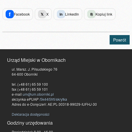
f
Facebook
𝕏
X
in
LinkedIn
⎘
Kopiuj link
Powrót
Urząd Miejski w Obornikach
ul. Marsz. J. Piłsudskiego 76
64-600 Oborniki
tel. (+48 61) 65 59 100
fax (+48 61) 65 59 101
e-mail
um@um.oborniki.pl
skrzynka ePUAP
/5k44l5frti/skrytka
Adres do e-Doręczeń: AE:PL-30318-99029-IUFHJ-30
Deklaracja dostępności
Godziny urzędowania
Poniedziałek 8.00 - 16.00