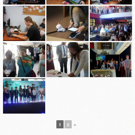
1
2
►