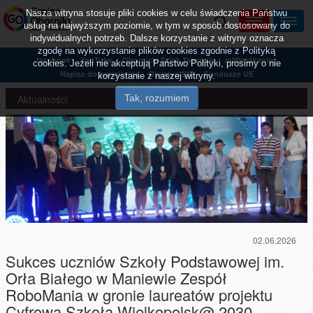
Nasza witryna stosuje pliki cookies w celu świadczenia Państwu
usług na najwyższym poziomie, w tym w sposób dostosowany do
indywidualnych potrzeb. Dalsze korzystanie z witryny oznacza
zgodę na wykorzystanie plików cookies zgodnie z Polityką
facebook
YouTube
Obornicki Szlak Tajemnic
mMieszkaniec
cookies. Jeżeli nie akceptują Państwo Polityki, prosimy o nie
Napisz do burmistrza
Biuletyn BIP
Fundusze UE
korzystanie z naszej witryny.
Aktualności
02.06.2026
Sukces uczniów Szkoły Podstawowej im.
Orła Białego w Maniewie Zespół
RoboMania w gronie laureatów projektu
Cyfrowa Szkoła Wielkopolsk@ 2030