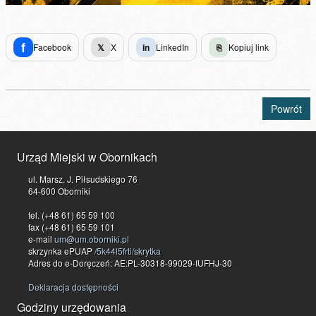
f
Facebook
𝕏
X
in
LinkedIn
⎘
Kopiuj link
Powrót
Urząd Miejski w Obornikach
ul. Marsz. J. Piłsudskiego 76
64-600 Oborniki
tel. (+48 61) 65 59 100
fax (+48 61) 65 59 101
e-mail
um@um.oborniki.pl
skrzynka ePUAP
/5k44l5frti/skrytka
Adres do e-Doręczeń: AE:PL-30318-99029-IUFHJ-30
Deklaracja dostępności
Godziny urzędowania