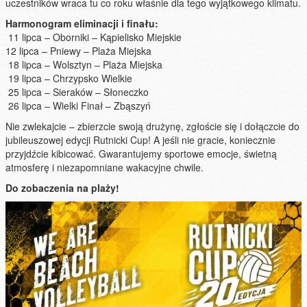
uczestników wraca tu co roku właśnie dla tego wyjątkowego klimatu.
Harmonogram eliminacji i finału:
11 lipca – Oborniki – Kąpielisko Miejskie
12 lipca – Pniewy – Plaża Miejska
18 lipca – Wolsztyn – Plaża Miejska
19 lipca – Chrzypsko Wielkie
25 lipca – Sieraków – Słoneczko
26 lipca – Wielki Finał – Zbąszyń
Nie zwlekajcie – zbierzcie swoją drużynę, zgłoście się i dołączcie do
jubileuszowej edycji Rutnicki Cup! A jeśli nie gracie, koniecznie
przyjdźcie kibicować. Gwarantujemy sportowe emocje, świetną
atmosferę i niezapomniane wakacyjne chwile.
Do zobaczenia na plaży!