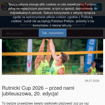
Nasza witryna stosuje pliki cookies w celu świadczenia Państwu
usług na najwyższym poziomie, w tym w sposób dostosowany do
indywidualnych potrzeb. Dalsze korzystanie z witryny oznacza
zgodę na wykorzystanie plików cookies zgodnie z Polityką
facebook
YouTube
Obornicki Szlak Tajemnic
mMieszkaniec
cookies. Jeżeli nie akceptują Państwo Polityki, prosimy o nie
Napisz do burmistrza
Biuletyn BIP
Fundusze UE
korzystanie z naszej witryny.
Aktualności
08.07.2026
Rutnicki Cup 2026 – przed nami
jubileuszowa, 20. edycja!
To będzie prawdziwe święto siatkówki plażowej! Już po raz