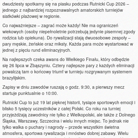
dwudziesty spotkamy się na piasku podczas Rutnicki Cup 2026 –
jednego z najbardziej rozpoznawalnych amatorskich turniejów
siatkówki plażowej w regionie.
Co najważniejsze – zagrać może każdy! Nie ma ograniczeń
wiekowych (osoby niepełnoletnie potrzebują jedynie pisemnej zgody
rodzica lub opiekuna). Do rywalizacji stają dwuosobowe zespoły –
pary męskie, żeńskie oraz miksty. Każda para może wystartować w
jednej z pięciu rund eliminacyjnych.
Na najlepszych czeka awans do Wielkiego Finału, który odbędzie
się 26 lipca w Zbąszyniu. Cztery najlepsze pary z każdych eliminacji
powalczą tam o końcowy triumf w turnieju rozgrywanym systemem
brazylijskim.
Zapisy w dniu zawodów ruszają o godz. 9:30, a pierwszy mecz
startuje punktualnie o 10:00.
Rutnicki Cup to już 19 lat pięknej historii, tysiące sportowych emocji i
blisko 5 tysięcy uczestników z całej Polski. Co roku na turniej
przyjeżdżają zawodnicy nie tylko z Wielkopolski, ale także z Dolnego
Śląska, Warszawy, Szczecina i wielu innych miejsc. To jednak nie
tylko walka o puchary i nagrody – przede wszystkim świetna
atmosfera, sportowa rywalizacja i mnóstwo dobrej zabawy. Wielu