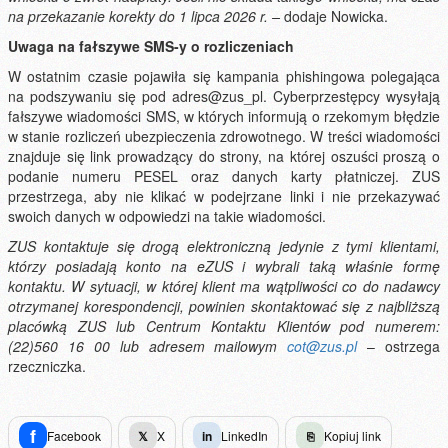
na przekazanie korekty do 1 lipca 2026 r. –
dodaje Nowicka.
Uwaga na fałszywe SMS-y o rozliczeniach
W ostatnim czasie pojawiła się kampania phishingowa polegająca
na podszywaniu się pod adres@zus_pl. Cyberprzestępcy wysyłają
fałszywe wiadomości SMS, w których informują o rzekomym błędzie
w stanie rozliczeń ubezpieczenia zdrowotnego. W treści wiadomości
znajduje się link prowadzący do strony, na której oszuści proszą o
podanie numeru PESEL oraz danych karty płatniczej. ZUS
przestrzega, aby nie klikać w podejrzane linki i nie przekazywać
swoich danych w odpowiedzi na takie wiadomości.
ZUS kontaktuje się drogą elektroniczną jedynie z tymi klientami,
którzy posiadają konto na eZUS i wybrali taką właśnie formę
kontaktu. W sytuacji, w której klient ma wątpliwości co do nadawcy
otrzymanej korespondencji, powinien skontaktować się z najbliższą
placówką ZUS lub Centrum Kontaktu Klientów pod numerem:
(22)560 16 00 lub adresem mailowym
cot@zus.pl
– ostrzega
rzeczniczka.
f
Facebook
𝕏
X
in
LinkedIn
⎘
Kopiuj link