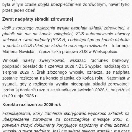
była w tym czasie objęta ubezpieczeniem zdrowotnym, nawet tylko
przez jeden dzień.
Zwrot nadpłaty składki zdrowotnej
Jeśli z rocznego rozliczenia wynika nadpłata składki zdrowotnej, a
płatnik nie ma na koncie zaległości, ZUS automatycznie utworzy
wniosek o zwrot nadpłaty (RZS-R) i udostępni go na koncie płatnika
w portalu eZUS dzień po złożeniu rocznego rozliczenia
– informuje
Marlena Nowicka – rzeczniczka prasowa ZUS w Wielkopolsce.
Wniosek należy zweryfikować, wskazać rachunek bankowy,
podpisać i odesłać do 1 czerwca 2026 r. ZUS wypłaci nadpłatę do 3
sierpnia 2026 r. Brak złożonego wniosku oznacza, że nadpłata
zostanie rozliczona na koncie płatnika do końca roku. Natomiast w
sytuacji, gdy z rozliczenia wynika niedopłata składki zdrowotnej,
trzeba ją dopłacić razem ze składką za kwiecień 2026 r., najpóźniej
do 20 maja 2026 r.
Korekta rozliczeń za 2025 rok
Przedsiębiorca, który zamierza skorygować wysokość składek na
ubezpieczenie zdrowotne za poszczególne miesiące 2025 r.,
powinien złożyć dokumenty korygujące najpóźniej w dniu złożenia
wniosku o zwrot nadpłaty. Jeśli nie składa takiego wniosku, ma czas