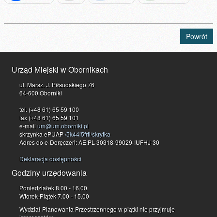
Powrót
Urząd Miejski w Obornikach
ul. Marsz. J. Piłsudskiego 76
64-600 Oborniki
tel. (+48 61) 65 59 100
fax (+48 61) 65 59 101
e-mail
um@um.oborniki.pl
skrzynka ePUAP
/5k44l5frti/skrytka
Adres do e-Doręczeń: AE:PL-30318-99029-IUFHJ-30
Deklaracja dostępności
Godziny urzędowania
Poniedziałek 8.00 - 16.00
Wtorek-Piątek 7.00 - 15.00
Wydział Planowania Przestrzennego w piątki nie przyjmuje