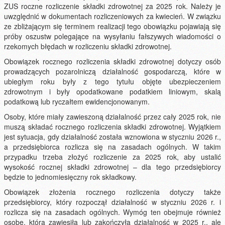
ZUS roczne rozliczenie składki zdrowotnej za 2025 rok. Należy je
uwzględnić w dokumentach rozliczeniowych za kwiecień. W związku
ze zbliżającym się terminem realizacji tego obowiązku pojawiają się
próby oszustw polegające na wysyłaniu fałszywych wiadomości o
rzekomych błędach w rozliczeniu składki zdrowotnej.
Obowiązek rocznego rozliczenia składki zdrowotnej dotyczy osób
prowadzących pozarolniczą działalność gospodarczą, które w
ubiegłym roku były z tego tytułu objęte ubezpieczeniem
zdrowotnym i były opodatkowane podatkiem liniowym, skalą
podatkową lub ryczałtem ewidencjonowanym.
Osoby, które miały zawieszoną działalność przez cały 2025 rok, nie
muszą składać rocznego rozliczenia składki zdrowotnej. Wyjątkiem
jest sytuacja, gdy działalność została wznowiona w styczniu 2026 r.,
a przedsiębiorca rozlicza się na zasadach ogólnych. W takim
przypadku trzeba złożyć rozliczenie za 2025 rok, aby ustalić
wysokość rocznej składki zdrowotnej – dla tego przedsiębiorcy
będzie to jednomiesięczny rok składkowy.
Obowiązek złożenia rocznego rozliczenia dotyczy także
przedsiębiorcy, który rozpoczął działalność w styczniu 2026 r. i
rozlicza się na zasadach ogólnych. Wymóg ten obejmuje również
osobę, która zawiesiła lub zakończyła działalność w 2025 r., ale