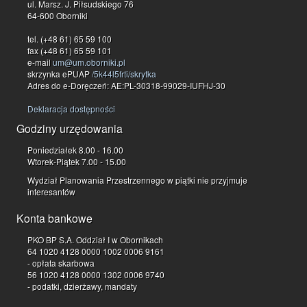
ul. Marsz. J. Piłsudskiego 76
64-600 Oborniki
tel. (+48 61) 65 59 100
fax (+48 61) 65 59 101
e-mail
um@um.oborniki.pl
skrzynka ePUAP
/5k44l5frti/skrytka
Adres do e-Doręczeń: AE:PL-30318-99029-IUFHJ-30
Deklaracja dostępności
Godziny urzędowania
Poniedziałek 8.00 - 16.00
Wtorek-Piątek 7.00 - 15.00
Wydział Planowania Przestrzennego w piątki nie przyjmuje
interesantów
Konta bankowe
PKO BP S.A. Oddział I w Obornikach
64 1020 4128 0000 1002 0006 9161
- opłata skarbowa
56 1020 4128 0000 1302 0006 9740
- podatki, dzierżawy, mandaty