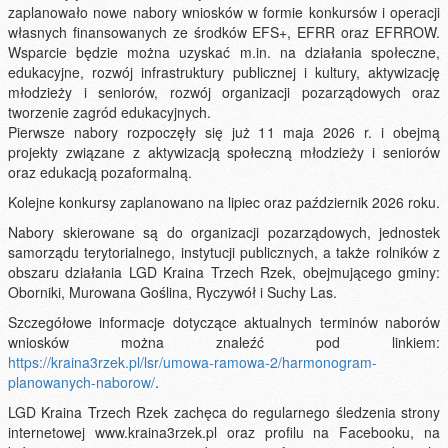
zaplanowało nowe nabory wniosków w formie konkursów i operacji
własnych finansowanych ze środków EFS+, EFRR oraz EFRROW.
Wsparcie będzie można uzyskać m.in. na działania społeczne,
edukacyjne, rozwój infrastruktury publicznej i kultury, aktywizację
młodzieży i seniorów, rozwój organizacji pozarządowych oraz
tworzenie zagród edukacyjnych.
Pierwsze nabory rozpoczęły się już 11 maja 2026 r. i obejmą
projekty związane z aktywizacją społeczną młodzieży i seniorów
oraz edukacją pozaformalną.
Kolejne konkursy zaplanowano na lipiec oraz październik 2026 roku.
Nabory skierowane są do organizacji pozarządowych, jednostek
samorządu terytorialnego, instytucji publicznych, a także rolników z
obszaru działania LGD Kraina Trzech Rzek, obejmującego gminy:
Oborniki, Murowana Goślina, Ryczywół i Suchy Las.
Szczegółowe informacje dotyczące aktualnych terminów naborów
wniosków można znaleźć pod linkiem:
https://kraina3rzek.pl/lsr/umowa-ramowa-2/harmonogram-
planowanych-naborow/
.
LGD Kraina Trzech Rzek zachęca do regularnego śledzenia strony
internetowej www.kraina3rzek.pl oraz profilu na Facebooku, na