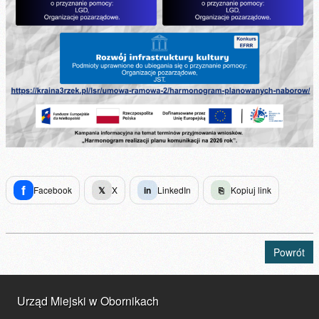
f
Facebook
𝕏
X
in
LinkedIn
⎘
Kopiuj link
Powrót
Urząd Miejski w Obornikach