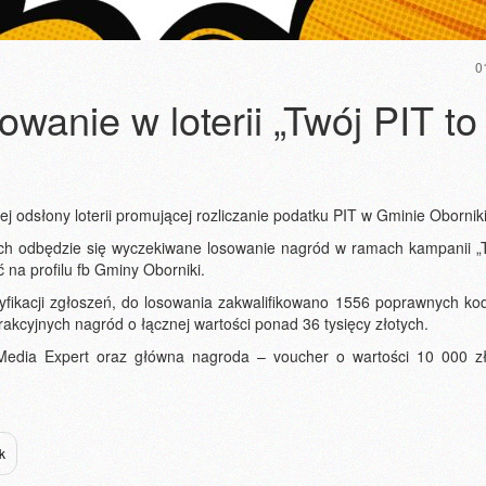
0
owanie w loterii „Twój PIT to
j odsłony loterii promującej rozliczanie podatku PIT w Gminie Oborniki
ch odbędzie się wyczekiwane losowanie nagród w ramach kampanii „
 na profilu fb Gminy Oborniki.
ryfikacji zgłoszeń, do losowania zakwalifikowano 1556 poprawnych ko
akcyjnych nagród o łącznej wartości ponad 36 tysięcy złotych.
Media Expert oraz główna nagroda – voucher o wartości 10 000 z
k