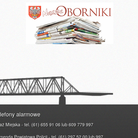
lefony alarmowe
raż Miejska - tel. (61) 655 91 06 lub 609 779 997
menda Powiatowa Policji - tel. (61) 297 52 00 lub 997