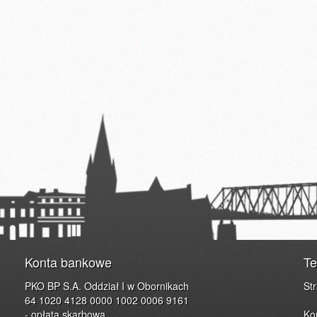
Konta bankowe
Te
PKO BP S.A. Oddział I w Obornikach
St
64 1020 4128 0000 1002 0006 9161
- opłata skarbowa
Ko