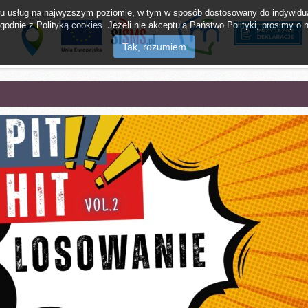
twu usług na najwyższym poziomie, w tym w sposób dostosowany do indywidua
odnie z Polityką cookies. Jeżeli nie akceptują Państwo Polityki, prosimy o n
lak Tajemnic
mMieszkaniec
Napisz do burm