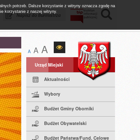
lnych potrzeb. Dalsze korzystanie z witryny oznacza zgodę na
ie korzystanie z naszej witryny.
istrza
Biuletyn BIP
Fundusze UE
A
A
A
Urząd Miejski
Aktualności
Wybory
Budżet Gminy Oborniki
Budżet Obywatelski
Budżet Państwa/Fund. Celowe