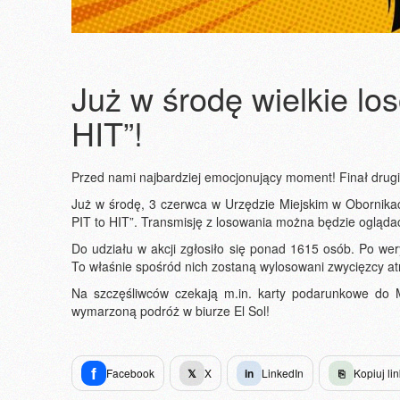
Już w środę wielkie los
HIT”!
Przed nami najbardziej emocjonujący moment! Finał drugie
Już w środę, 3 czerwca w Urzędzie Miejskim w Obornika
PIT to HIT”. Transmisję z losowania można będzie oglądać
Do udziału w akcji zgłosiło się ponad 1615 osób. Po we
To właśnie spośród nich zostaną wylosowani zwycięzcy atr
Na szczęśliwców czekają m.in. karty podarunkowe do 
wymarzoną podróż w biurze El Sol!
f
Facebook
𝕏
X
in
LinkedIn
⎘
Kopiuj lin