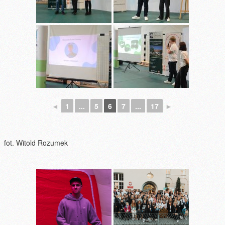
◄
1
...
5
6
7
...
17
►
fot. Witold Rozumek