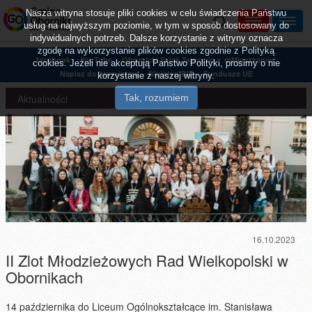
Nasza witryna stosuje pliki cookies w celu świadczenia Państwu
usług na najwyższym poziomie, w tym w sposób dostosowany do
indywidualnych potrzeb. Dalsze korzystanie z witryny oznacza
zgodę na wykorzystanie plików cookies zgodnie z Polityką
facebook
YouTube
Obornicki Szlak Tajemnic
mMieszkaniec
cookies. Jeżeli nie akceptują Państwo Polityki, prosimy o nie
Napisz do burmistrza
Biuletyn BIP
Fundusze UE
korzystanie z naszej witryny.
Aktualności
16.10.2023
II Zlot Młodzieżowych Rad Wielkopolski w
Obornikach
14 października do Liceum Ogólnokształcące im. Stanisława