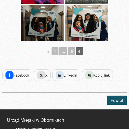
◄
1
...
5
6
f
Facebook
𝕏
X
in
LinkedIn
⎘
Kopiuj link
Powrót
Urząd Miejski w Obornikach
ul. Marsz. J. Piłsudskiego 76