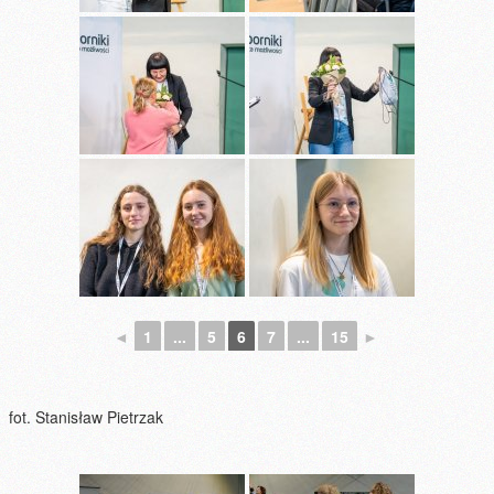
◄
1
...
5
6
7
...
15
►
fot. Stanisław Pietrzak