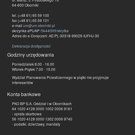
64-600 Oborniki
tel. (+48 61) 65 59 100
fax (+48 61) 65 59 101
e-mail
um@um.oborniki.pl
skrzynka ePUAP
/5k44l5frti/skrytka
Adres do e-Doręczeń: AE:PL-30318-99029-IUFHJ-30
Deklaracja dostępności
Godziny urzędowania
Poniedziałek 8.00 - 16.00
Wtorek-Piątek 7.00 - 15.00
Wydział Planowania Przestrzennego w piątki nie przyjmuje
interesantów
Konta bankowe
PKO BP S.A. Oddział I w Obornikach
64 1020 4128 0000 1002 0006 9161
- opłata skarbowa
56 1020 4128 0000 1302 0006 9740
- podatki, dzierżawy, mandaty