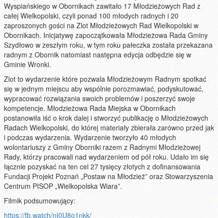
Wyspiańskiego w Obornikach zawitało 17 Młodzieżowych Rad z
całej Wielkopolski,
czyli ponad 100 młodych radnych i 20
zaproszonych gości na Zlot Młodzieżowych Rad Wielkopolski w
Obornikach. Inicjatywę zapoczątkowała Młodzieżowa Rada Gminy
Szydłowo w zeszłym roku, w tym roku pałeczka została przekazana
radnym z Obornik natomiast następna edycja odbędzie się w
Gminie Wronki.
Zlot to wydarzenie które pozwala Młodzieżowym Radnym spotkać
się w jednym miejscu aby wspólnie porozmawiać, podyskutować,
wypracować rozwiązania swoich problemów i poszerzyć swoje
kompetencje. Młodzieżowa Rada Miejska w Obornikach
postanowiła iść o krok dalej i stworzyć publikację o Młodzieżowych
Radach Wielkopolski, do której materiały zbierała zarówno przed jak
i podczas wydarzenia. Wydarzenie tworzyło 40 młodych
wolontariuszy z Gminy Oborniki razem z Radnymi Młodzieżowej
Rady, którzy pracowali nad wydarzeniem od pół roku. Udało im się
łącznie pozyskać na ten cel 27 tysięcy złotych z dofinansowania
Fundacji Projekt Poznań „Postaw na Młodzież” oraz Stowarzyszenia
Centrum PISOP „Wielkopolska Wiara”.
Filmik podsumowujący:
https://fb.watch/nI0U8o1nkk/