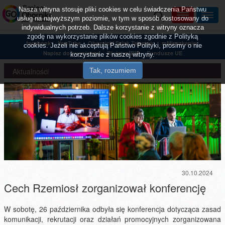
Nasza witryna stosuje pliki cookies w celu świadczenia Państwu
usług na najwyższym poziomie, w tym w sposób dostosowany do
indywidualnych potrzeb. Dalsze korzystanie z witryny oznacza
zgodę na wykorzystanie plików cookies zgodnie z Polityką
facebook
YouTube
Obornicki Szlak Tajemnic
mMieszkaniec
cookies. Jeżeli nie akceptują Państwo Polityki, prosimy o nie
Napisz do burmistrza
Biuletyn BIP
Fundusze UE
korzystanie z naszej witryny.
Aktualności
30.10.2024
Cech Rzemiosł zorganizował konferencję
W sobotę, 26 października odbyła się konferencja dotycząca zasad
komunikacji, rekrutacji oraz działań promocyjnych zorganizowana