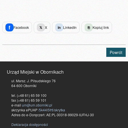
f
Facebook
𝕏
X
in
LinkedIn
⎘
Kopiuj link
Powrót
Urząd Miejski w Obornikach
ul. Marsz. J. Piłsudskiego 76
64-600 Oborniki
tel. (+48 61) 65 59 100
fax (+48 61) 65 59 101
e-mail
um@um.oborniki.pl
skrzynka ePUAP
/5k44l5frti/skrytka
Adres do e-Doręczeń: AE:PL-30318-99029-IUFHJ-30
Deklaracja dostępności