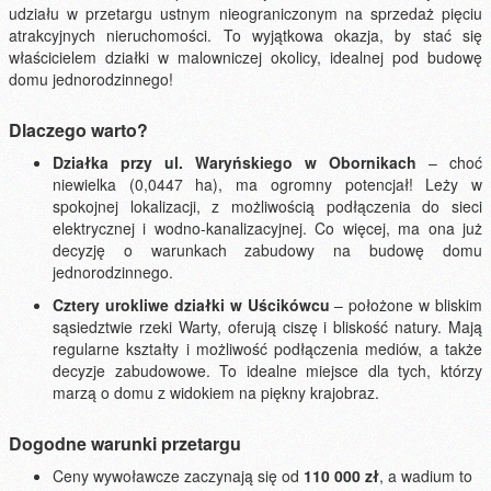
udziału w przetargu ustnym nieograniczonym na sprzedaż pięciu
atrakcyjnych nieruchomości. To wyjątkowa okazja, by stać się
właścicielem działki w malowniczej okolicy, idealnej pod budowę
domu jednorodzinnego!
Dlaczego warto?
Działka przy ul. Waryńskiego w Obornikach
– choć
niewielka (0,0447 ha), ma ogromny potencjał! Leży w
spokojnej lokalizacji, z możliwością podłączenia do sieci
elektrycznej i wodno-kanalizacyjnej. Co więcej, ma ona już
decyzję o warunkach zabudowy na budowę domu
jednorodzinnego.
Cztery urokliwe działki w Uścikówcu
– położone w bliskim
sąsiedztwie rzeki Warty, oferują ciszę i bliskość natury. Mają
regularne kształty i możliwość podłączenia mediów, a także
decyzje zabudowowe. To idealne miejsce dla tych, którzy
marzą o domu z widokiem na piękny krajobraz.
Dogodne warunki przetargu
Ceny wywoławcze zaczynają się od
110 000 zł
, a wadium to