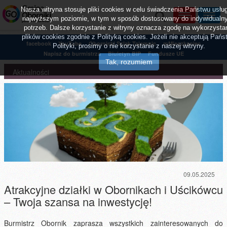
Nasza witryna stosuje pliki cookies w celu świadczenia Państwu usłu
najwyższym poziomie, w tym w sposób dostosowany do indywidualn
potrzeb. Dalsze korzystanie z witryny oznacza zgodę na wykorzysta
plików cookies zgodnie z Polityką cookies. Jeżeli nie akceptują Pańs
facebook
YouTube
Obornicki Szlak Tajemnic
mMieszkaniec
Polityki, prosimy o nie korzystanie z naszej witryny.
Napisz do burmistrza
Biuletyn BIP
Fundusze UE
Aktualności
09.05.2025
Atrakcyjne działki w Obornikach i Uścikówcu
– Twoja szansa na inwestycję!
Burmistrz Obornik zaprasza wszystkich zainteresowanych do