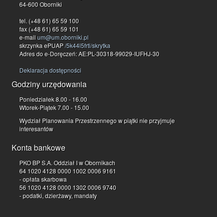
64-600 Oborniki
tel. (+48 61) 65 59 100
fax (+48 61) 65 59 101
e-mail
um@um.oborniki.pl
skrzynka ePUAP
/5k44l5frti/skrytka
Adres do e-Doręczeń: AE:PL-30318-99029-IUFHJ-30
Deklaracja dostępności
Godziny urzędowania
Poniedziałek 8.00 - 16.00
Wtorek-Piątek 7.00 - 15.00
Wydział Planowania Przestrzennego w piątki nie przyjmuje
interesantów
Konta bankowe
PKO BP S.A. Oddział I w Obornikach
64 1020 4128 0000 1002 0006 9161
- opłata skarbowa
56 1020 4128 0000 1302 0006 9740
- podatki, dzierżawy, mandaty