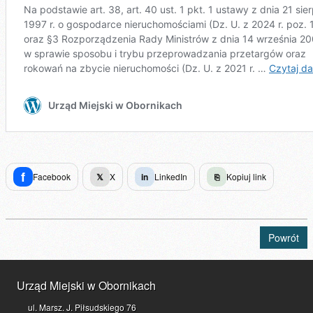
f
Facebook
𝕏
X
in
LinkedIn
⎘
Kopiuj link
Powrót
Urząd Miejski w Obornikach
ul. Marsz. J. Piłsudskiego 76