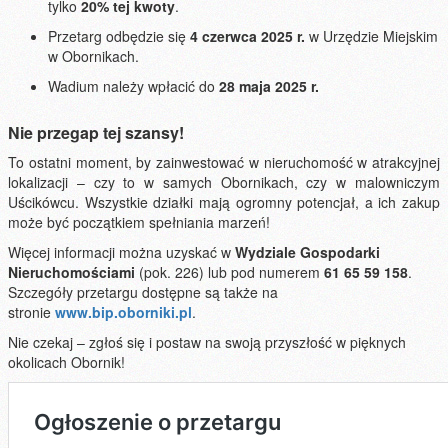
tylko
20% tej kwoty
.
Przetarg odbędzie się
4 czerwca 2025 r.
w Urzędzie Miejskim
w Obornikach.
Wadium należy wpłacić do
28 maja 2025 r.
Nie przegap tej szansy!
To ostatni moment, by zainwestować w nieruchomość w atrakcyjnej
lokalizacji – czy to w samych Obornikach, czy w malowniczym
Uścikówcu. Wszystkie działki mają ogromny potencjał, a ich zakup
może być początkiem spełniania marzeń!
Więcej informacji można uzyskać w
Wydziale Gospodarki
Nieruchomościami
(pok. 226) lub pod numerem
61 65 59 158
.
Szczegóły przetargu dostępne są także na
stronie
www.bip.oborniki.pl
.
Nie czekaj – zgłoś się i postaw na swoją przyszłość w pięknych
okolicach Obornik!