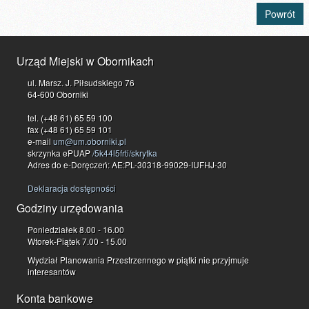
Powrót
Urząd Miejski w Obornikach
ul. Marsz. J. Piłsudskiego 76
64-600 Oborniki
tel. (+48 61) 65 59 100
fax (+48 61) 65 59 101
e-mail
um@um.oborniki.pl
skrzynka ePUAP
/5k44l5frti/skrytka
Adres do e-Doręczeń: AE:PL-30318-99029-IUFHJ-30
Deklaracja dostępności
Godziny urzędowania
Poniedziałek 8.00 - 16.00
Wtorek-Piątek 7.00 - 15.00
Wydział Planowania Przestrzennego w piątki nie przyjmuje
interesantów
Konta bankowe