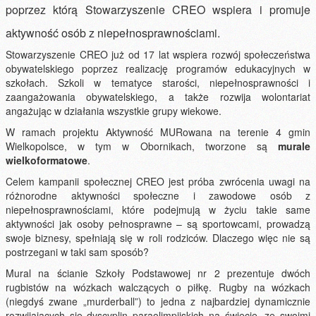
poprzez którą Stowarzyszenie CREO wspiera i promuje
aktywność osób z niepełnosprawnościami.
Stowarzyszenie CREO już od 17 lat wspiera rozwój społeczeństwa
obywatelskiego poprzez realizację programów edukacyjnych w
szkołach. Szkoli w tematyce starości, niepełnosprawności i
zaangażowania obywatelskiego, a także rozwija wolontariat
angażując w działania wszystkie grupy wiekowe.
W ramach projektu Aktywność MURowana na terenie 4 gmin
Wielkopolsce, w tym w Obornikach, tworzone są
murale
wielkoformatowe
.
Celem kampanii społecznej CREO jest próba zwrócenia uwagi na
różnorodne aktywności społeczne i zawodowe osób z
niepełnosprawnościami, które podejmują w życiu takie same
aktywności jak osoby pełnosprawne – są sportowcami, prowadzą
swoje biznesy, spełniają się w roli rodziców. Dlaczego więc nie są
postrzegani w taki sam sposób?
Mural na ścianie Szkoły Podstawowej nr 2 prezentuje dwóch
rugbistów na wózkach walczących o piłkę. Rugby na wózkach
(niegdyś zwane „murderball”) to jedna z najbardziej dynamicznie
rozwijających się dyscyplin paraolimpijskich na świecie, ze swoimi