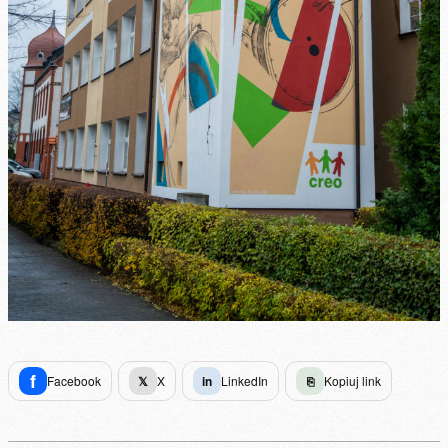
f
Facebook
𝕏
X
in
LinkedIn
⎘
Kopiuj link