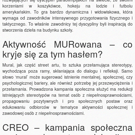
korzeniami w koszykówce, hokeju na lodzie i futbolu
amerykańskim. To gra bardzo dynamiczna i widowiskowa, która
wymaga od zawodników intensywnego przygotowania fizycznego i
taktycznego. To właśnie zawodnicy tej dyscypliny byli inspiracją do
stworzenia dzieła na budynku szkoły.
Aktywność MURowana – co
kryje się za tym hasłem?
Mural, jak część street artu, to sztuka przełamująca stereotypy,
wychodząca poza ramy, skłaniająca do dialogu i refleksji. Samo
słowo ‘mural’ może sugerować istnienie mentalnej, społecznej, czy
psychologicznej bariery, ale również potrzebę jej przezwyciężenia i
przełamania. Prowadzona kampania społeczna służyć ma redukcji
istniejących stereotypów na temat osób z niepełnosprawnościami,
propagowaniu pozytywnych i pro społecznych postaw oraz
edukowaniu odbiorców w tematyce aktywności społecznej i
zawodowej osób z niepełnosprawnościami.
CREO – kampania społeczna