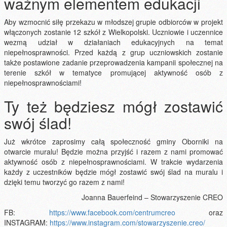
ważnym elementem edukacji
Aby wzmocnić siłę przekazu w młodszej grupie odbiorców w projekt
włączonych zostanie 12 szkół z Wielkopolski. Uczniowie i uczennice
wezmą udział w działaniach edukacyjnych na temat
niepełnosprawności. Przed każdą z grup uczniowskich zostanie
także postawione zadanie przeprowadzenia kampanii społecznej na
terenie szkół w tematyce promującej aktywność osób z
niepełnosprawnościami!
Ty też będziesz mógł zostawić
swój ślad!
Już wkrótce zaprosimy całą społeczność gminy Oborniki na
otwarcie muralu! Będzie można przyjść i razem z nami promować
aktywność osób z niepełnosprawnościami. W trakcie wydarzenia
każdy z uczestników będzie mógł zostawić swój ślad na muralu i
dzięki temu tworzyć go razem z nami!
Joanna Bauerfeind – Stowarzyszenie CREO
FB:
https://www.facebook.com/centrumcreo
oraz
INSTAGRAM:
https://www.instagram.com/stowarzyszenie.creo/